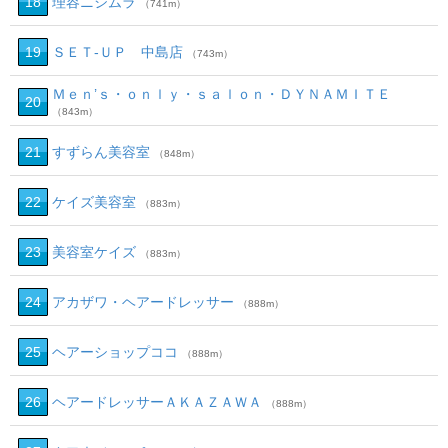
18
理容ニシムラ
（741m）
19
ＳＥＴ‐ＵＰ 中島店
（743m）
Ｍｅｎ’ｓ・ｏｎｌｙ・ｓａｌｏｎ・ＤＹＮＡＭＩＴＥ
20
（843m）
21
すずらん美容室
（848m）
22
ケイズ美容室
（883m）
23
美容室ケイズ
（883m）
24
アカザワ・ヘアードレッサー
（888m）
25
ヘアーショップココ
（888m）
26
ヘアードレッサーＡＫＡＺＡＷＡ
（888m）