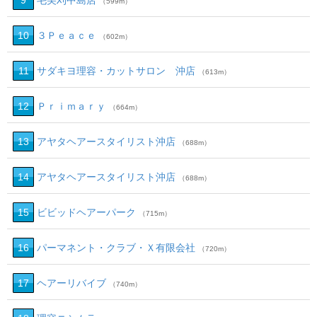
9
毛美刈中島店
（599m）
10
３Ｐｅａｃｅ
（602m）
11
サダキヨ理容・カットサロン 沖店
（613m）
12
Ｐｒｉｍａｒｙ
（664m）
13
アヤタヘアースタイリスト沖店
（688m）
14
アヤタヘアースタイリスト沖店
（688m）
15
ビビッドヘアーパーク
（715m）
16
パーマネント・クラブ・Ｘ有限会社
（720m）
17
ヘアーリバイブ
（740m）