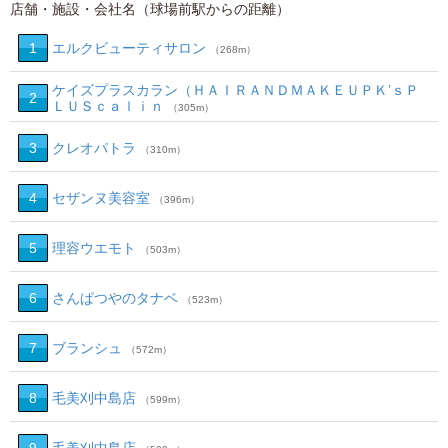
店舗・施設・会社名（球場前駅からの距離）
1
エルクビューティサロン
（268m）
ケイズプラスカラン（ＨＡＩＲＡＮＤＭＡＫＥＵＰＫ’ｓＰ
2
ＬＵＳｃａｌｉｎ
（305m）
3
クレオパトラ
（310m）
4
セザンヌ美容室
（396m）
5
理容ウエモト
（503m）
6
さんぱつやのタナベ
（523m）
7
ブランシュ
（572m）
8
毛美刈中島店
（599m）