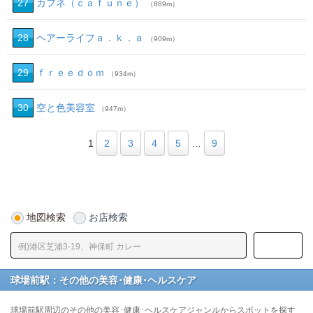
27
カフネ（ｃａｆｕｎｅ）
（889m）
28
ヘアーライフａ．ｋ．ａ
（909m）
29
ｆｒｅｅｄｏｍ
（934m）
30
空と色美容室
（947m）
1
2
3
4
5
…
9
地図検索
お店検索
球場前駅：その他の美容･健康･ヘルスケア
球場前駅周辺のその他の美容･健康･ヘルスケアジャンルからスポットを探す