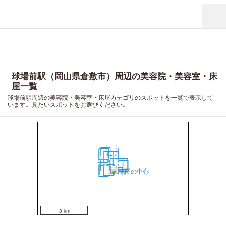
球場前駅（岡山県倉敷市）周辺の美容院・美容室・床
屋一覧
球場前駅周辺の美容院・美容室・床屋カテゴリのスポットを一覧で表示して
います。見たいスポットをお選びください。
16
15
5
18
17
4
1
12
3
2
10
7
6
13
14
19
11
8
9
20
3 km