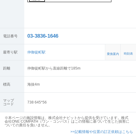
03-3836-1646
電話番号
最寄り駅
仲御徒町駅
時刻表
乗換案内
距離
仲御徒町駅から直線距離で185m
標高
海抜
4
m
マップ
738 645*56
コード
※本ページの施設情報は、株式会社ナビットから提供を受けています。株式
会社ONE COMPATH（ワン・コンパス）はこの情報に基づいて生じた損害に
ついての責任を負いません。
>>記載情報や位置の訂正依頼はこちら