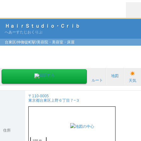
ＨａｉｒＳｔｕｄｉｏ・Ｃｒｉｂ
へあーすたじおくりぶ
台東区/仲御徒町駅/美容院・美容室・床屋
地図
ルート
天気
〒110-0005
東京都台東区上野６丁目７−３
住所
100 m