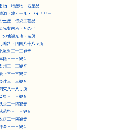
名物・特産物・名産品
地酒・地ビール・ワイナリー
お土産・伝統工芸品
観光案内所・その他
その他観光地・名所
お遍路・四国八十八ヶ所
北海道三十三観音
津軽三十三観音
奥州三十三観音
最上三十三観音
会津三十三観音
関東八十八ヵ所
坂東三十三観音
秩父三十四観音
武蔵野三十三観音
安房三十四観音
鎌倉三十三観音