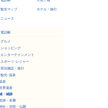
電話帳
天気予報
観光マップ
ホテル・旅行
ニュース
電話帳
グルメ
ショッピング
エンターテインメント
スポーツ･レジャー
宿泊施設・旅行
観光･温泉
温泉
世界遺産
城・城跡
史跡・名勝
神社・寺院・仏閣