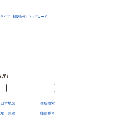
地図検索ならマピオントップ
ヘルプ
サイトマップ
ドライブ
郵便番号
マップコード
検索
を探す
今すぐ地図を見る
日本地図
住所検索
駅・路線
郵便番号