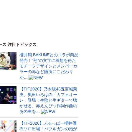
ース 注目トピックス
櫻井翔 BAKUNEとのコラボ商品
発売！“翔”の文字に着想を得た
モチーフデザインとメンバーカ
ラーの赤など随所にこだわり
が…
【TIF2026】乃木坂46五百城茉
央、奥田いろはの「カフェオー
レ」登場！生歌と生ギターで聴
かせる。赤えんぴつ作詞作曲の
あの曲を…
【TIF2026】ふるっぱー櫻井優
衣ソロ出場！バブルガンの泡が