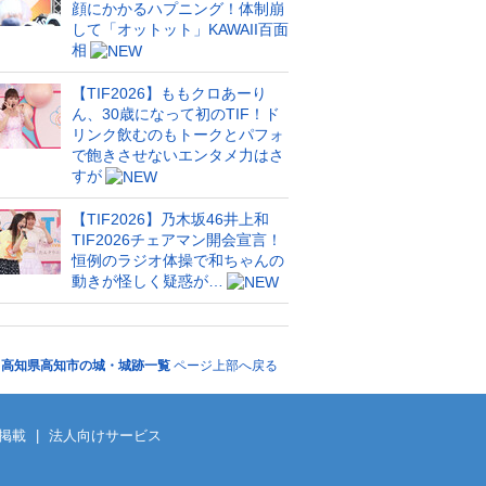
顔にかかるハプニング！体制崩
して「オットット」KAWAII百面
相
【TIF2026】ももクロあーり
ん、30歳になって初のTIF！ド
リンク飲むのもトークとパフォ
で飽きさせないエンタメ力はさ
すが
【TIF2026】乃木坂46井上和
TIF2026チェアマン開会宣言！
恒例のラジオ体操で和ちゃんの
動きが怪しく疑惑が…
高知県高知市の城・城跡一覧
ページ上部へ戻る
掲載
|
法人向けサービス