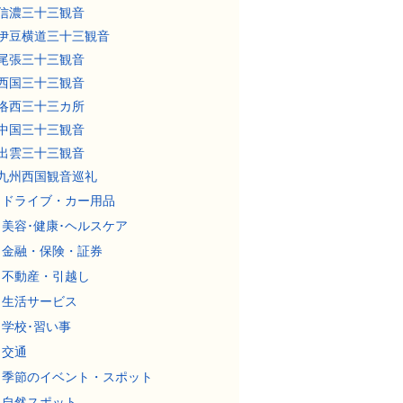
信濃三十三観音
伊豆横道三十三観音
尾張三十三観音
西国三十三観音
洛西三十三カ所
中国三十三観音
出雲三十三観音
九州西国観音巡礼
ドライブ・カー用品
美容･健康･ヘルスケア
金融・保険・証券
不動産・引越し
生活サービス
学校･習い事
交通
季節のイベント・スポット
自然スポット