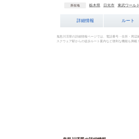
栃木県
日光市
東武ワール
所在地
詳細情報
ルート
鬼怒川渓翠の詳細情報ページでは、電話番号・住所・周辺
スクウェア駅からの徒歩ルート案内など便利な機能も満載