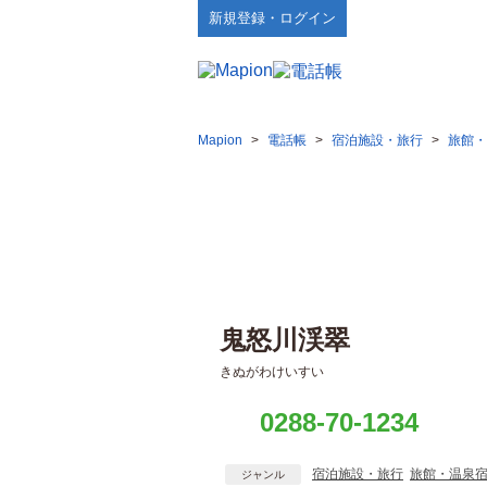
新規登録・ログイン
Mapion
>
電話帳
>
宿泊施設・旅行
>
旅館・
鬼怒川渓翠
きぬがわけいすい
0288-70-1234
宿泊施設・旅行
旅館・温泉
ジャンル