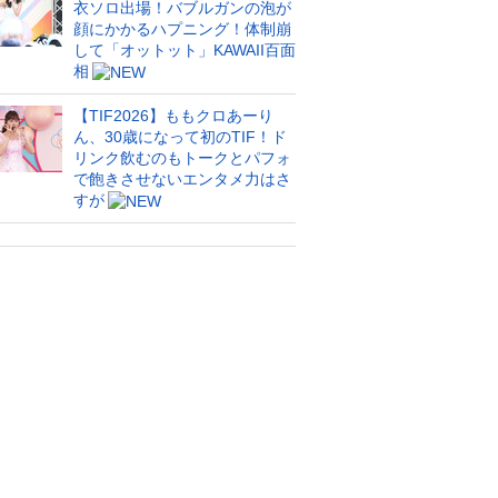
衣ソロ出場！バブルガンの泡が
顔にかかるハプニング！体制崩
して「オットット」KAWAII百面
相
【TIF2026】ももクロあーり
ん、30歳になって初のTIF！ド
リンク飲むのもトークとパフォ
で飽きさせないエンタメ力はさ
すが