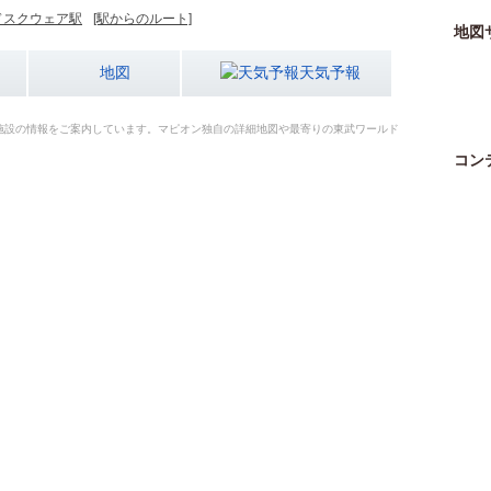
ドスクウェア駅
[駅からのルート]
地図
地図
天気予報
施設の情報をご案内しています。マピオン独自の詳細地図や最寄りの東武ワールド
！
コン