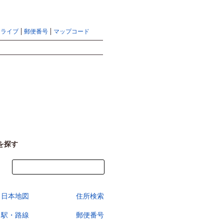
地図検索ならマピオントップ
ヘルプ
サイトマップ
ドライブ
郵便番号
マップコード
検索
を探す
今すぐ地図を見る
日本地図
住所検索
駅・路線
郵便番号