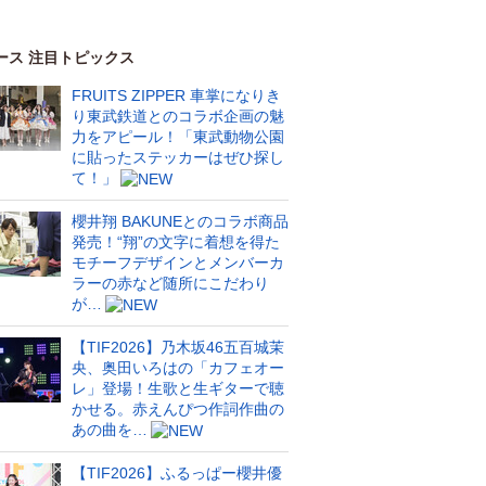
ース 注目トピックス
FRUITS ZIPPER 車掌になりき
り東武鉄道とのコラボ企画の魅
力をアピール！「東武動物公園
に貼ったステッカーはぜひ探し
て！」
櫻井翔 BAKUNEとのコラボ商品
発売！“翔”の文字に着想を得た
モチーフデザインとメンバーカ
ラーの赤など随所にこだわり
が…
【TIF2026】乃木坂46五百城茉
央、奥田いろはの「カフェオー
レ」登場！生歌と生ギターで聴
かせる。赤えんぴつ作詞作曲の
あの曲を…
【TIF2026】ふるっぱー櫻井優