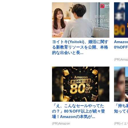
ヨイトキ(Yoitoki)、婚活に関す
Amaz
る新教育リソースを公開、本格
0%OF
的な出会いと長...
(PR)Ama
「え、こんなセールやってた
「持ち
の？」80％OFF以上が続々登
知って
場！Amazonの本気が...
(PR)Amazon
(PR)イ