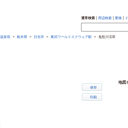
通常検索
周辺検索
乗換
温泉宿
>
栃木県
>
日光市
>
東武ワールドスクウェア駅
>
鬼怒川渓翠
地図
保存
印刷
宿