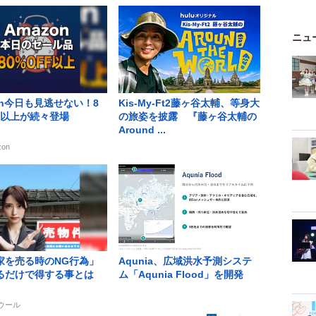
ニュ
on今日も見逃せない！8
Kis-My-Ft2藤ヶ谷太輔、等身大
F以上が続々登場
の旅姿を披露 『藤ヶ谷太輔の
Around ...
zon
家を売る時のNG行為」
Aqunia、広域洪水予測システ
るだけで得する事とは
ム「Aqunia Flood」を開発
エウール