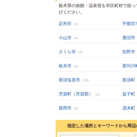
栃木県の旅館・温泉宿を市区町村で絞っ
びください。
足利市
宇都宮
（3）
小山市
鹿沼市
（6）
さくら市
佐野市
（4）
栃木市
那珂川
（6）
那須塩原市
那須町
（78）
芳賀町（芳賀郡）
益子町
（2）
真岡市
茂木町
（3）
指定した場所とキーワードから周辺