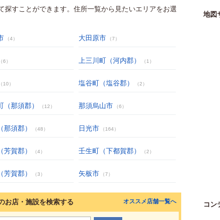
て探すことができます。住所一覧から見たいエリアをお選
地図
市
大田原市
（4）
（7）
上三川町（河内郡）
（6）
（1）
塩谷町（塩谷郡）
（10）
（2）
町（那須郡）
那須烏山市
（12）
（6）
（那須郡）
日光市
（48）
（164）
（芳賀郡）
壬生町（下都賀郡）
（4）
（2）
（芳賀郡）
矢板市
（3）
（7）
のお店・施設を検索する
オススメ店舗一覧へ
コン