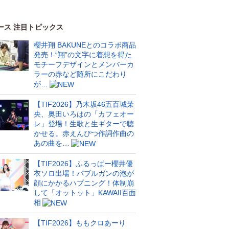
ース 注目トピックス
櫻井翔 BAKUNEとのコラボ商品
発売！“翔”の文字に着想を得た
モチーフデザインとメンバーカ
ラーの赤など随所にこだわり
が…
【TIF2026】乃木坂46五百城茉
央、奥田いろはの「カフェオー
レ」登場！生歌と生ギターで聴
かせる。赤えんぴつ作詞作曲の
あの曲を…
【TIF2026】ふるっぱー櫻井優
衣ソロ出場！バブルガンの泡が
顔にかかるハプニング！体制崩
して「オットット」KAWAII百面
相
【TIF2026】ももクロあーり