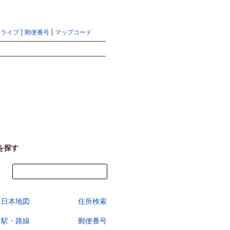
地図検索ならマピオントップ
ヘルプ
サイトマップ
ドライブ
郵便番号
マップコード
検索
を探す
今すぐ地図を見る
日本地図
住所検索
駅・路線
郵便番号