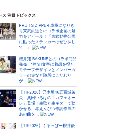
ース 注目トピックス
FRUITS ZIPPER 車掌になりき
り東武鉄道とのコラボ企画の魅
力をアピール！「東武動物公園
に貼ったステッカーはぜひ探し
て！」
櫻井翔 BAKUNEとのコラボ商品
発売！“翔”の文字に着想を得た
モチーフデザインとメンバーカ
ラーの赤など随所にこだわり
が…
【TIF2026】乃木坂46五百城茉
央、奥田いろはの「カフェオー
レ」登場！生歌と生ギターで聴
かせる。赤えんぴつ作詞作曲の
あの曲を…
【TIF2026】ふるっぱー櫻井優