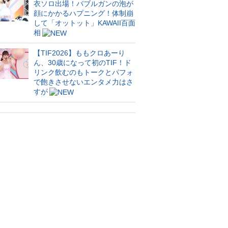
衣ソロ出場！バブルガンの泡が
顔にかかるハプニング！体制崩
して「オットット」KAWAII百面
相
【TIF2026】ももクロあーり
ん、30歳になって初のTIF！ド
リンク飲むのもトークとパフォ
で飽きさせないエンタメ力はさ
すが