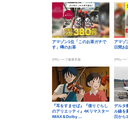
アマゾン1位「このお茶ガチで
アマゾン
す」噂のお茶
日間お
(PR)ハーブ健康本舗
(PR)ハ
『耳をすませば』『借りぐらし
デルタ
のアリエッティ』4Kリマスター
ル線を新
IMAX＆Dolby ...
日から