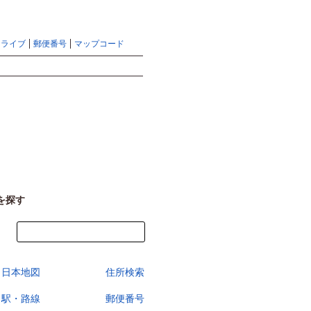
地図検索ならマピオントップ
ヘルプ
サイトマップ
ドライブ
郵便番号
マップコード
検索
を探す
今すぐ地図を見る
日本地図
住所検索
駅・路線
郵便番号