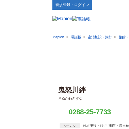
新規登録・ログイン
Mapion
>
電話帳
>
宿泊施設・旅行
>
旅館・
鬼怒川絆
きぬがわきずな
0288-25-7733
宿泊施設・旅行
旅館・温泉
ジャンル