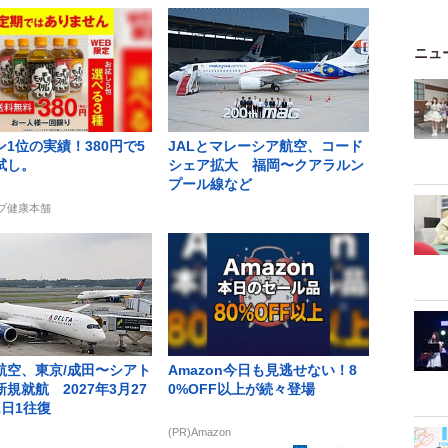
ニュ
1位の実績！380円で5
JALとマレーシア航空、コード
試し。
シェア拡大 福岡〜クアラルン
プール線など
ーブ健康本舗
航空、東京/成田〜シアト
Amazon今日も見逃せない！8
規就航 2027年3月27
0%OFF以上が続々登場
1日1往復
(PR)Amazon