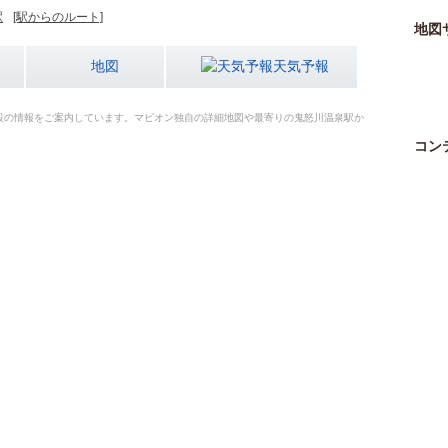
駅
[駅からのルート]
地図
地図
天気予報
設の情報をご案内しています。マピオン独自の詳細地図や最寄りの鬼怒川温泉駅か
コン