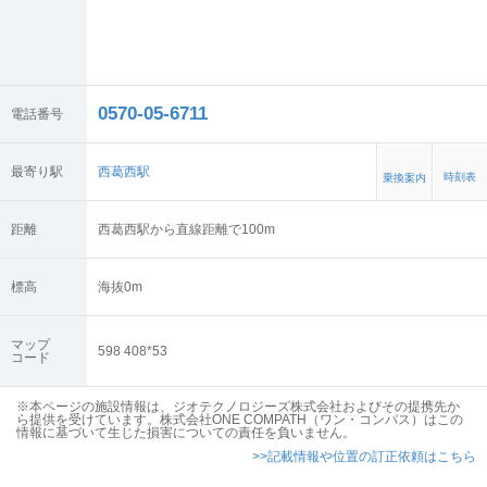
0570-05-6711
電話番号
最寄り駅
西葛西駅
時刻表
乗換案内
距離
西葛西駅から直線距離で100m
標高
海抜
0
m
マップ
598 408*53
コード
※本ページの施設情報は、ジオテクノロジーズ株式会社およびその提携先か
ら提供を受けています。株式会社ONE COMPATH（ワン・コンパス）はこの
情報に基づいて生じた損害についての責任を負いません。
>>記載情報や位置の訂正依頼はこちら