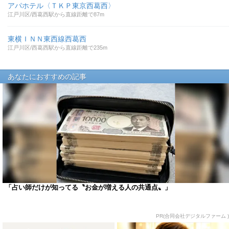
アパホテル〈ＴＫＰ東京西葛西〉
江戸川区/西葛西駅から直線距離で87m
東横ＩＮＮ東西線西葛西
江戸川区/西葛西駅から直線距離で235m
あなたにおすすめの記事
「占い師だけが知ってる〝お金が増える人の共通点〟」
PR(合同会社デジタルファーム )