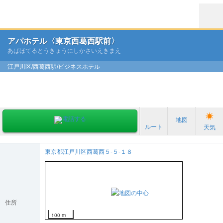
アパホテル〈東京西葛西駅前〉
あぱほてるとうきょうにしかさいえきまえ
江戸川区/西葛西駅/ビジネスホテル
地図
ルート
天気
東京都江戸川区西葛西５-５-１８
住所
100 m