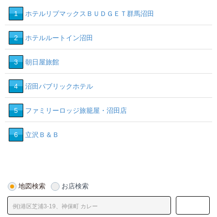
1
ホテルリブマックスＢＵＤＧＥＴ群馬沼田
2
ホテルルートイン沼田
3
朝日屋旅館
4
沼田パブリックホテル
5
ファミリーロッジ旅籠屋・沼田店
6
立沢Ｂ＆Ｂ
地図検索
お店検索