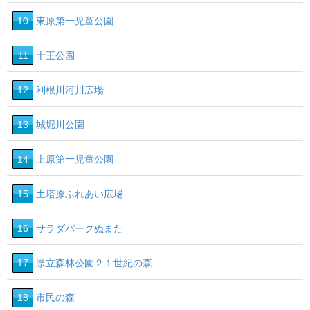
10
東原第一児童公園
11
十王公園
12
利根川河川広場
13
城堀川公園
14
上原第一児童公園
15
土塔原ふれあい広場
16
サラダパークぬまた
17
県立森林公園２１世紀の森
18
市民の森