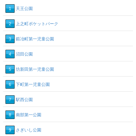
1
天王公園
2
上之町ポケットパーク
3
鍛冶町第一児童公園
4
沼田公園
5
坊新田第一児童公園
6
下町第一児童公園
7
駅西公園
8
南部第一公園
9
さぎいし公園