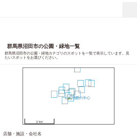
16
群馬県沼田市の公園・緑地一覧
群馬県沼田市の公園・緑地カテゴリのスポットを一覧で表示しています。見
たいスポットをお選びください。
15
13
11
14
4
10
6
2
1
7
12
8
3
5
9
3 km
店舗・施設・会社名