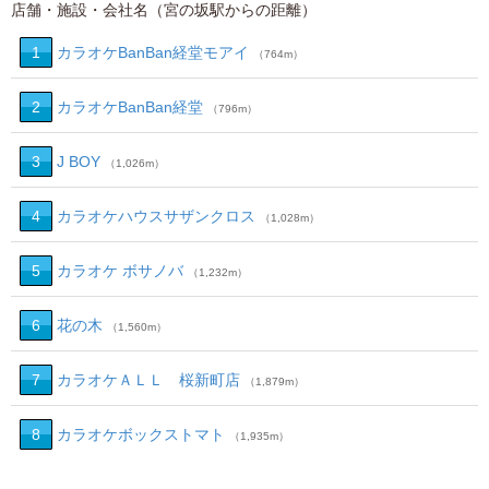
店舗・施設・会社名（宮の坂駅からの距離）
1
カラオケBanBan経堂モアイ
（764m）
2
カラオケBanBan経堂
（796m）
3
J BOY
（1,026m）
4
カラオケハウスサザンクロス
（1,028m）
5
カラオケ ボサノバ
（1,232m）
6
花の木
（1,560m）
7
カラオケＡＬＬ 桜新町店
（1,879m）
8
カラオケボックストマト
（1,935m）