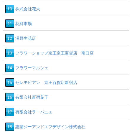
10
株式会社花大
11
花鮮市場
12
澤野生花店
13
フラワーショップ京王京王百貨店 南口店
14
フラワーマルシェ
15
セレモピアン 京王百貨店新宿店
16
有限会社新宿花千
17
有限会社ラ・パニエ
18
惠蘭ジーアンドエフデザイン株式会社