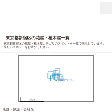
東京都新宿区の花屋・植木屋一覧
東京都新宿区の花屋・植木屋カテゴリのスポットを一覧で表示しています。
見たいスポットをお選びください。
9
8
4
2
3
17
18
19
1
5
6
7
10
11
16
13
14
15
12
20
3 km
店舗・施設・会社名