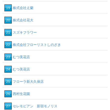
19
株式会社え蘭
20
株式会社花大
21
スズキフラワー
22
株式会社フローリストしのざき
23
むつ美花店
24
むつ美花店
25
フローラ新大久保店
26
西村生花園
27
セレモピアン 新宿モノリス