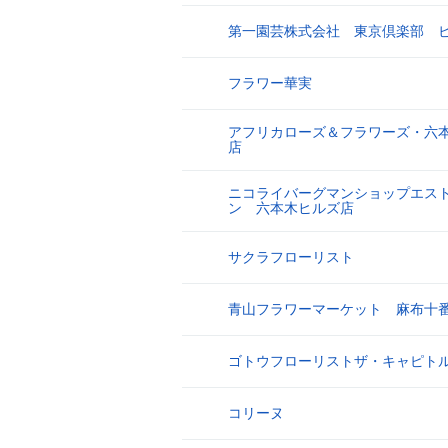
第一園芸株式会社 東京倶楽部 
17
フラワー華実
18
アフリカローズ＆フラワーズ・六
19
店
ニコライバーグマンショップエス
20
ン 六本木ヒルズ店
サクラフローリスト
21
青山フラワーマーケット 麻布十
22
ゴトウフローリストザ・キャピト
23
コリーヌ
24