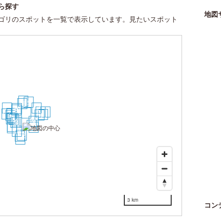
ら探す
地図
ゴリのスポットを一覧で表示しています。見たいスポット
24
23
16
29
17
10
8
21
30
1
13
14
27
25
11
15
9
12
6
2
5
4
3
19
7
20
18
22
26
28
3 km
コン