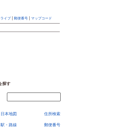
地図検索ならマピオントップ
ヘルプ
サイトマップ
ドライブ
郵便番号
マップコード
検索
を探す
今すぐ地図を見る
日本地図
住所検索
駅・路線
郵便番号