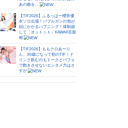
あの曲を…
【TIF2026】ふるっぱー櫻井優
衣ソロ出場！バブルガンの泡が
顔にかかるハプニング！体制崩
して「オットット」KAWAII百面
相
【TIF2026】ももクロあーり
ん、30歳になって初のTIF！ド
リンク飲むのもトークとパフォ
で飽きさせないエンタメ力はさ
すが