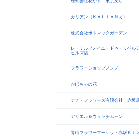
株式会社花かず 東京支店
8
カリアン（ＫＡＬＩＡＮｇ）
9
株式会社ポトマックガーデン
10
レ・ミルフォイユ・ドゥ・リベル
11
ヒルズ店
フラワーショップノンノ
12
かぼちゃの花
13
ナナ・フラワーズ有限会社 赤坂
14
アリエル＆ウィッチムーン
15
青山フラワーマーケット赤坂Ｂｉ
16