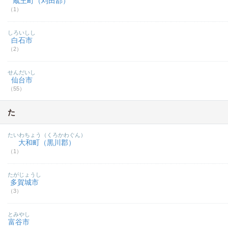
蔵王町（刈田郡）
（1）
しろいしし
白石市
（2）
せんだいし
仙台市
（55）
た
たいわちょう（くろかわぐん）
大和町（黒川郡）
（1）
たがじょうし
多賀城市
（3）
とみやし
富谷市