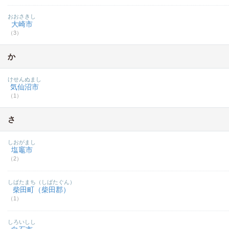
おおさきし
大崎市
（3）
か
けせんぬまし
気仙沼市
（1）
さ
しおがまし
塩竈市
（2）
しばたまち（しばたぐん）
柴田町（柴田郡）
（1）
しろいしし