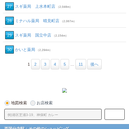
27
スギ薬局 上水本町店
（2,048m）
28
ミナハル薬局 晴見町店
（2,067m）
29
スギ薬局 国立中店
（2,154m）
30
かいと薬局
（2,294m）
1
2
3
4
5
…
11
後へ
地図検索
お店検索
西国分寺駅：その他のショッピング