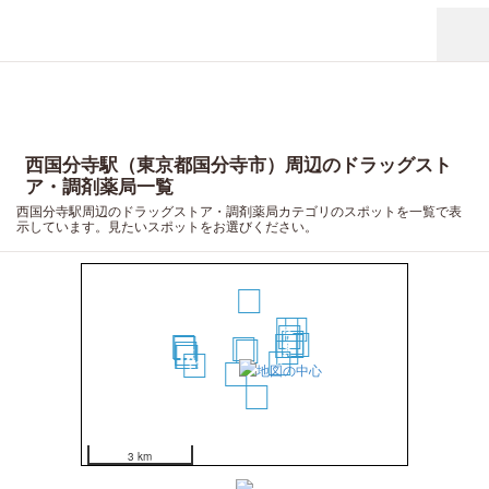
西国分寺駅（東京都国分寺市）周辺のドラッグスト
ア・調剤薬局一覧
西国分寺駅周辺のドラッグストア・調剤薬局カテゴリのスポットを一覧で表
示しています。見たいスポットをお選びください。
10
8
15
7
11
14
5
9
20
19
1
2
6
17
18
16
4
13
3
12
3 km