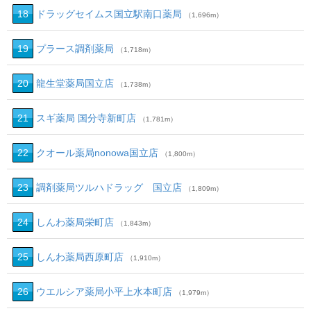
18
ドラッグセイムス国立駅南口薬局
（1,696m）
19
プラース調剤薬局
（1,718m）
20
龍生堂薬局国立店
（1,738m）
21
スギ薬局 国分寺新町店
（1,781m）
22
クオール薬局nonowa国立店
（1,800m）
23
調剤薬局ツルハドラッグ 国立店
（1,809m）
24
しんわ薬局栄町店
（1,843m）
25
しんわ薬局西原町店
（1,910m）
26
ウエルシア薬局小平上水本町店
（1,979m）