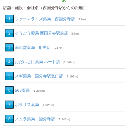
店舗・施設・会社名（西国分寺駅からの距離）
1
ファーマライズ薬局 西国分寺店
（21m）
2
そうごう薬局 西国分寺駅前店
（97m）
3
南山堂薬局 府中店
（747m）
4
おだいじに薬局 ハート店
（1,066m）
5
スギ薬局 国分寺駅北口店
（1,192m）
6
563薬局
（1,208m）
7
ポラリス薬局
（1,325m）
8
ノムラ薬局 国分寺店
（1,343m）