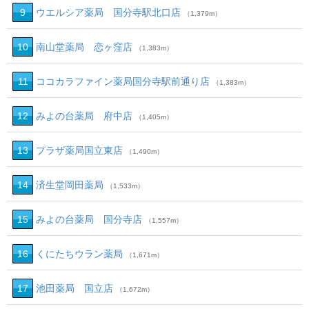
9
ウエルシア薬局 国分寺駅北口店
（1,379m）
10
南山堂薬局 恋ヶ窪店
（1,383m）
11
ココカラファイン薬局国分寺駅前通り店
（1,383m）
12
みよの台薬局 府中店
（1,405m）
13
プラザ薬局国立東店
（1,490m）
14
済生堂岡田薬局
（1,533m）
15
みよの台薬局 国分寺店
（1,557m）
16
くにたちウラン薬局
（1,671m）
17
池田薬局 国立店
（1,672m）