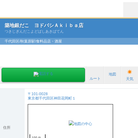
築地銀だこ ヨドバシＡｋｉｂａ店
つきじぎんだこよどばしあきばてん
千代田区/秋葉原駅/食料品店・酒屋
地図
ルート
天気
〒101-0028
東京都千代田区神田花岡町１
住所
100 m