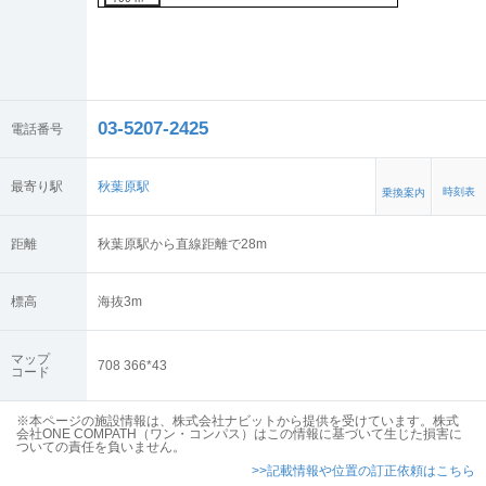
03-5207-2425
電話番号
最寄り駅
秋葉原駅
時刻表
乗換案内
距離
秋葉原駅から直線距離で28m
標高
海抜
3
m
マップ
708 366*43
コード
※本ページの施設情報は、株式会社ナビットから提供を受けています。株式
会社ONE COMPATH（ワン・コンパス）はこの情報に基づいて生じた損害に
ついての責任を負いません。
>>記載情報や位置の訂正依頼はこちら