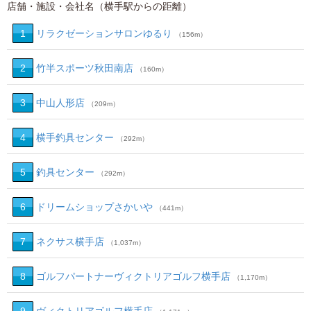
店舗・施設・会社名（横手駅からの距離）
1
リラクゼーションサロンゆるり
（156m）
2
竹半スポーツ秋田南店
（160m）
3
中山人形店
（209m）
4
横手釣具センター
（292m）
5
釣具センター
（292m）
6
ドリームショップさかいや
（441m）
7
ネクサス横手店
（1,037m）
8
ゴルフパートナーヴィクトリアゴルフ横手店
（1,170m）