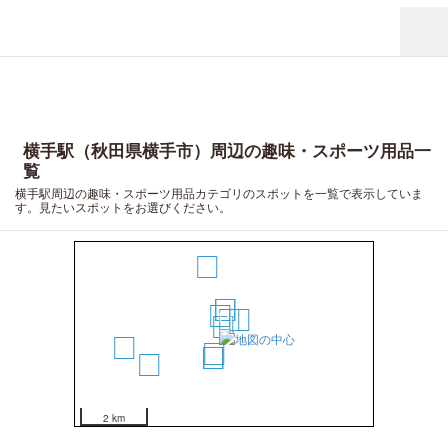
横手駅（秋田県横手市）周辺の趣味・スポーツ用品一
覧
横手駅周辺の趣味・スポーツ用品カテゴリのスポットを一覧で表示していま
す。見たいスポットをお選びください。
10
4
5
1
2
6
3
12
7
8
9
11
2 km