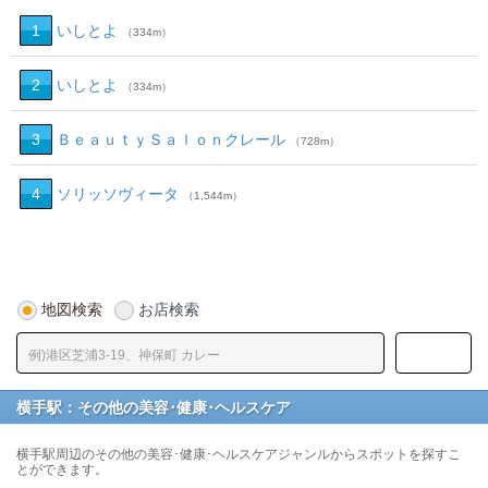
1
いしとよ
（334m）
2
いしとよ
（334m）
3
ＢｅａｕｔｙＳａｌｏｎクレール
（728m）
4
ソリッソヴィータ
（1,544m）
地図検索
お店検索
横手駅：その他の美容･健康･ヘルスケア
横手駅周辺のその他の美容･健康･ヘルスケアジャンルからスポットを探すこ
とができます。