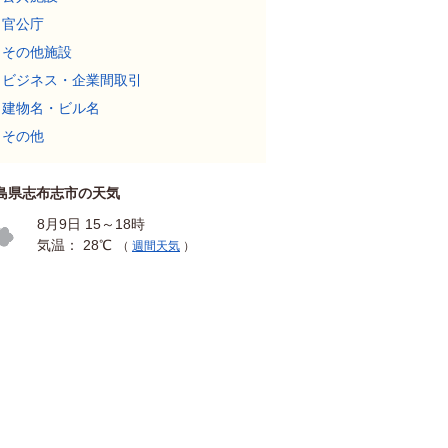
官公庁
その他施設
ビジネス・企業間取引
建物名・ビル名
その他
島県志布志市の天気
8月9日 15～18時
気温： 28℃
（
週間天気
）