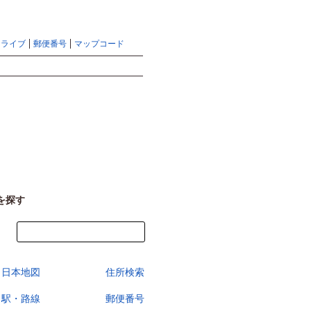
地図検索ならマピオントップ
ヘルプ
サイトマップ
ドライブ
郵便番号
マップコード
検索
を探す
今すぐ地図を見る
日本地図
住所検索
駅・路線
郵便番号