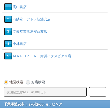
1
高山書店
2
有隣堂 アトレ新浦安店
3
文教堂書店浦安西友店
4
小林書店
5
ＭＡＲＵＺＥＮ 舞浜イクスピアリ店
地図検索
お店検索
千葉県浦安市：その他のショッピング