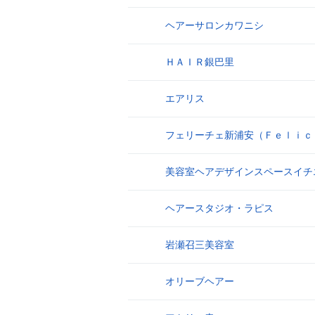
ヘアーサロンカワニシ
6
ＨＡＩＲ銀巴里
7
エアリス
8
フェリーチェ新浦安（Ｆｅｌｉｃ
9
美容室ヘアデザインスペースイチ
10
ヘアースタジオ・ラピス
11
岩瀬召三美容室
12
オリーブヘアー
13