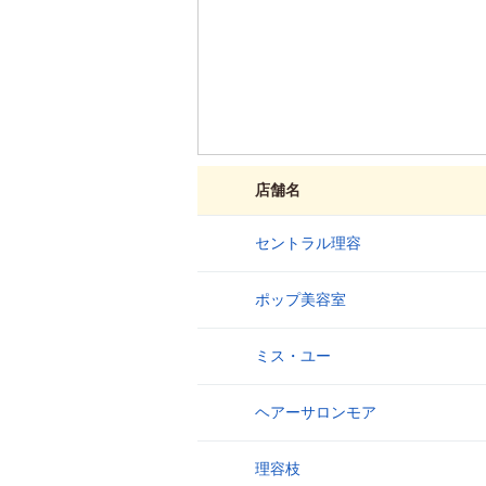
店舗名
セントラル理容
1
ポップ美容室
2
ミス・ユー
3
ヘアーサロンモア
4
理容枝
5