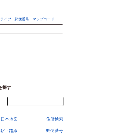
地図検索ならマピオントップ
ヘルプ
サイトマップ
ドライブ
郵便番号
マップコード
検索
を探す
今すぐ地図を見る
日本地図
住所検索
駅・路線
郵便番号