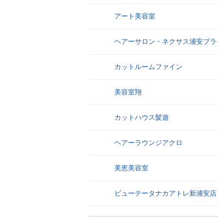
アート美容室
23
ヘアーサロン・ネクサス浦安ブラ
24
カットルームファイン
25
美容室翔
26
カットハウス髪遊
27
ヘアーラウンジアクロ
28
美恵美容室
29
ビューテータナカアトレ新浦安店
30