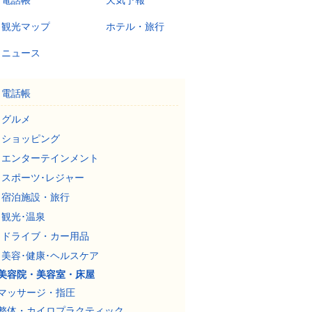
電話帳
天気予報
観光マップ
ホテル・旅行
ニュース
電話帳
グルメ
ショッピング
エンターテインメント
スポーツ･レジャー
宿泊施設・旅行
観光･温泉
ドライブ・カー用品
美容･健康･ヘルスケア
美容院・美容室・床屋
マッサージ・指圧
整体・カイロプラクティック