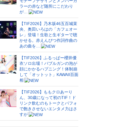
モチーフデザインとメンバーカ
ラーの赤など随所にこだわり
が…
【TIF2026】乃木坂46五百城茉
央、奥田いろはの「カフェオー
レ」登場！生歌と生ギターで聴
かせる。赤えんぴつ作詞作曲の
あの曲を…
【TIF2026】ふるっぱー櫻井優
衣ソロ出場！バブルガンの泡が
顔にかかるハプニング！体制崩
して「オットット」KAWAII百面
相
【TIF2026】ももクロあーり
ん、30歳になって初のTIF！ド
リンク飲むのもトークとパフォ
で飽きさせないエンタメ力はさ
すが