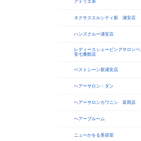
アトリエ幸
14
ネクサスエルシティ新 浦安店
15
ハンズクルー浦安店
16
レディースシェービングサロンベ
17
安七番館店
ベストシーン新浦安店
18
ヘアーサロン・ダン
19
ヘアーサロンカワニシ 富岡店
20
ヘアーブルーム
21
ニューかをる美容室
22