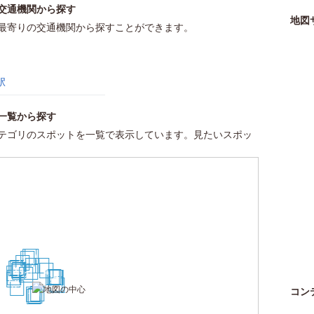
交通機関から探す
地図
最寄りの交通機関から探すことができます。
駅
一覧から探す
テゴリのスポットを一覧で表示しています。見たいスポッ
21
19
14
12
3
5
22
25
11
10
4
7
1
29
2
8
26
6
15
16
17
18
28
24
30
27
コン
9
13
20
23