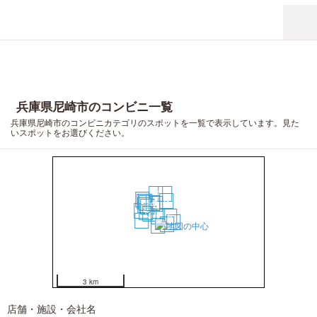
兵庫県尼崎市のコンビニ一覧
兵庫県尼崎市のコンビニカテゴリのスポットを一覧で表示しています。見た
いスポットをお選びください。
17
19
20
9
16
13
11
4
2
12
6
15
7
3
1
5
18
14
10
8
3 km
店舗・施設・会社名