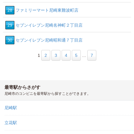
28
ファミリーマート尼崎東難波町店
29
セブンイレブン尼崎名神町２丁目店
30
セブンイレブン尼崎昭和通７丁目店
1
2
3
4
5
…
7
最寄駅からさがす
尼崎市のコンビニを最寄駅から探すことができます。
尼崎駅
立花駅