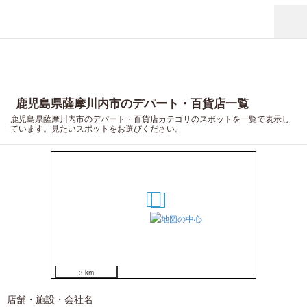
鹿児島県薩摩川内市のデパート・百貨店一覧
鹿児島県薩摩川内市のデパート・百貨店カテゴリのスポットを一覧で表示し
ています。見たいスポットをお選びください。
1
10
11
12
13
14
15
16
17
18
19
20
2
3
4
5
6
7
8
9
3 km
店舗・施設・会社名