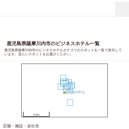
鹿児島県薩摩川内市のビジネスホテル一覧
鹿児島県薩摩川内市のビジネスホテルカテゴリのスポットを一覧で表示して
います。見たいスポットをお選びください。
16
9
8
13
5
6
3
10
14
15
4
12
7
1
2
11
17
3 km
店舗・施設・会社名