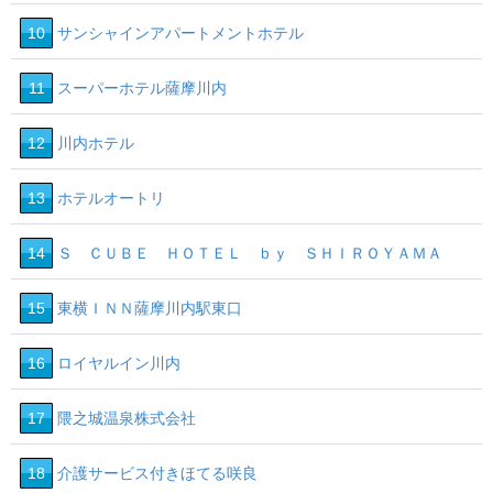
10
サンシャインアパートメントホテル
11
スーパーホテル薩摩川内
12
川内ホテル
13
ホテルオートリ
14
Ｓ ＣＵＢＥ ＨＯＴＥＬ ｂｙ ＳＨＩＲＯＹＡＭＡ
15
東横ＩＮＮ薩摩川内駅東口
16
ロイヤルイン川内
17
隈之城温泉株式会社
18
介護サービス付きほてる咲良