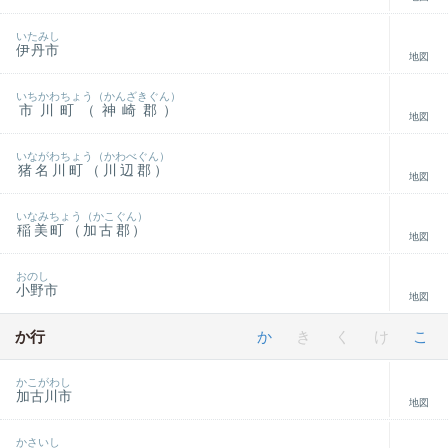
いたみし
伊丹市
地図
いちかわちょう（かんざきぐん）
市川町（神崎郡）
地図
いながわちょう（かわべぐん）
猪名川町（川辺郡）
地図
いなみちょう（かこぐん）
稲美町（加古郡）
地図
おのし
小野市
地図
か行
か
き
く
け
こ
かこがわし
加古川市
地図
かさいし