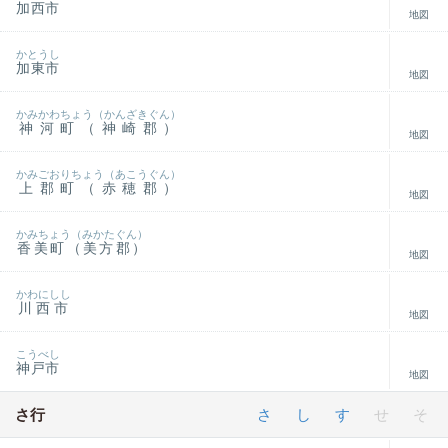
加西市
地図
かとうし
加東市
地図
かみかわちょう（かんざきぐん）
神河町（神崎郡）
地図
かみごおりちょう（あこうぐん）
上郡町（赤穂郡）
地図
かみちょう（みかたぐん）
香美町（美方郡）
地図
かわにしし
川西市
地図
こうべし
神戸市
地図
さ行
さ
し
す
せ
そ