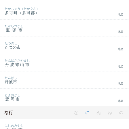
たかちょう（たかぐん）
多可町（多可郡）
地図
たからづかし
宝塚市
地図
たつのし
たつの市
地図
たんばささやまし
丹波篠山市
地図
たんばし
丹波市
地図
とよおかし
豊岡市
地図
な行
な
に
ぬ
ね
の
にしのみやし