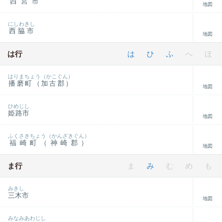
西宮市
地図
にしわきし
西脇市
地図
は行
は
ひ
ふ
へ
ほ
はりまちょう（かこぐん）
播磨町（加古郡）
地図
ひめじし
姫路市
地図
ふくさきちょう（かんざきぐん）
福崎町（神崎郡）
地図
ま行
ま
み
む
め
も
みきし
三木市
地図
みなみあわじし