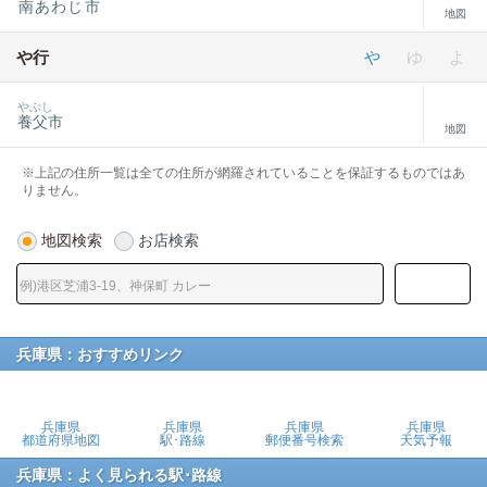
南あわじ市
地図
や行
や
ゆ
よ
やぶし
養父市
地図
※上記の住所一覧は全ての住所が網羅されていることを保証するものではあ
りません。
地図検索
お店検索
兵庫県：おすすめリンク
兵庫県
兵庫県
兵庫県
兵庫県
都道府県地図
駅･路線
郵便番号検索
天気予報
兵庫県：よく見られる駅･路線