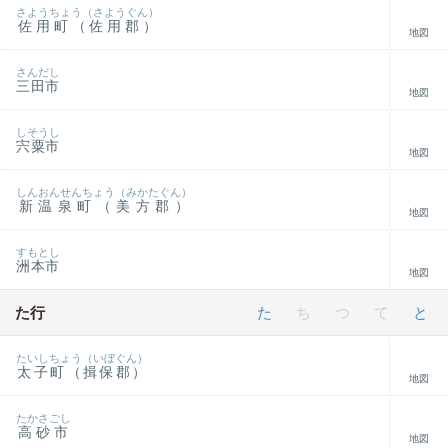
さようちょう（さようぐん）
佐用町（佐用郡）
地図
さんだし
三田市
地図
しそうし
宍粟市
地図
しんおんせんちょう（みかたぐん）
新温泉町（美方郡）
地図
すもとし
洲本市
地図
た行
た
ち
つ
て
と
たいしちょう（いぼぐん）
太子町（揖保郡）
地図
たかさごし
高砂市
地図