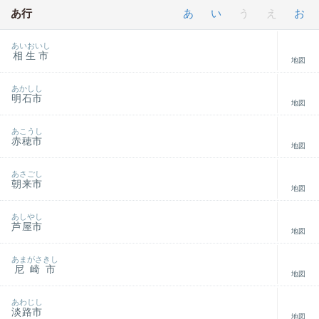
あ行
あ
い
う
え
お
あいおいし
相生市
地図
あかしし
明石市
地図
あこうし
赤穂市
地図
あさごし
朝来市
地図
あしやし
芦屋市
地図
あまがさきし
尼崎市
地図
あわじし
淡路市
地図