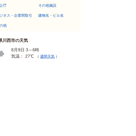
公庁
その他施設
ジネス・企業間取引
建物名・ビル名
の他
県川西市の天気
8月9日 3～6時
気温： 27℃
（
週間天気
）