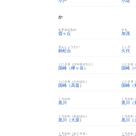
小戸
小花
か
かすみがおか
かも
霞ヶ丘
加茂
きんしょうだい
くしろ
錦松台
久代
くにさき（けやきがたに）
くにさき
国崎（欅ヶ谷）
国崎（
くにさき（たかはた）
くにさき
国崎（高畠）
国崎（
くろかわ
くろかわ
黒川
黒川（
くろかわ（おおはら）
くろかわ
黒川（大原）
黒川（
くろかわ（おくやま）
くろかわ