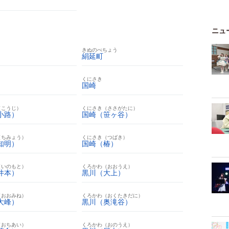
ニュ
きぬのべちょう
絹延町
くにさき
国崎
（こうじ）
くにさき（ささがたに）
小路）
国崎（笹ヶ谷）
（ちみょう）
くにさき（つばき）
知明）
国崎（椿）
（いのもと）
くろかわ（おおうえ）
井本）
黒川（大上）
（おおみね）
くろかわ（おくたきだに）
大峰）
黒川（奥滝谷）
（おちあい）
くろかわ（おのうえ）