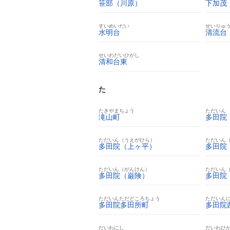
笹部（川原）
下加茂
すいめいだい
せいりゅ
水明台
清流台
せいわだいひがし
清和台東
た
たきやまちょう
ただいん
滝山町
多田院
ただいん（うえがひら）
ただいん
多田院（上ヶ平）
多田院
ただいん（がんけん）
ただいん
多田院（巌険）
多田院
ただいんただどころちょう
ただいん
多田院多田所町
多田院
だいわにし
だいわひ