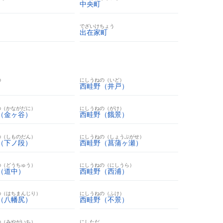
中央町
でざいけちょう
出在家町
の
にしうねの（いど）
西畦野（井戸）
の（かながだに）
にしうねの（がけ）
（金ヶ谷）
西畦野（餓景）
の（しものだん）
にしうねの（しょうぶがせ）
（下ノ段）
西畦野（菖蒲ヶ瀬）
の（どうちゅう）
にしうねの（にしうら）
（道中）
西畦野（西浦）
の（はちまんじり）
にしうねの（ふけ）
（八幡尻）
西畦野（不景）
の（みやがいち）
にしただ