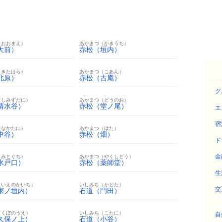
（おおまえ）
あかまつ（かきうち）
大前）
赤松（垣内）
（きたはら）
あかまつ（こあん）
北原）
赤松（古庵）
グ
（しみずだに）
あかまつ（どうのお）
清水谷）
赤松（堂ノ尾）
エ
宿
（なかたに）
あかまつ（はた）
中谷）
赤松（畑）
ド
金
（みとぐち）
あかまつ（やくしどう）
水戸口）
赤松（薬師堂）
生
（いえのかいち）
いしみち（かどた）
交
家ノ垣内）
石道（門田）
（くぼのうえ）
いしみち（こたに）
自
久保ノ上）
石道（小谷）