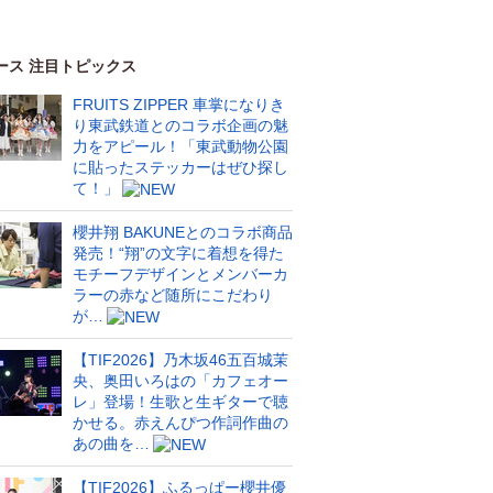
ース 注目トピックス
FRUITS ZIPPER 車掌になりき
り東武鉄道とのコラボ企画の魅
力をアピール！「東武動物公園
に貼ったステッカーはぜひ探し
て！」
櫻井翔 BAKUNEとのコラボ商品
発売！“翔”の文字に着想を得た
モチーフデザインとメンバーカ
ラーの赤など随所にこだわり
が…
【TIF2026】乃木坂46五百城茉
央、奥田いろはの「カフェオー
レ」登場！生歌と生ギターで聴
かせる。赤えんぴつ作詞作曲の
あの曲を…
【TIF2026】ふるっぱー櫻井優