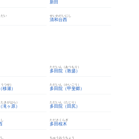
新田
うだい
せいわだいにし
清和台西
ただいん（あつもり）
多田院（敦盛）
（うつせ）
ただいん（かいごう）
（移瀬）
多田院（甲斐郷）
（たきがはら）
ただいん（たじり）
（滝ヶ原）
多田院（田尻）
にし
たださくらぎ
西
多田桜木
がし
ちゅうおうちょう