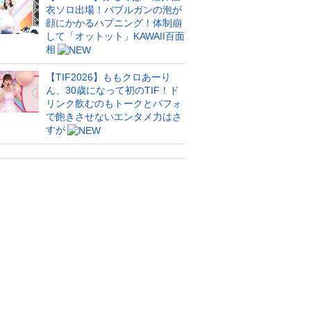
衣ソロ出場！バブルガンの泡が
顔にかかるハプニング！体制崩
して「オットット」KAWAII百面
相
【TIF2026】ももクロあーり
ん、30歳になって初のTIF！ド
リンク飲むのもトークとパフォ
で飽きさせないエンタメ力はさ
すが