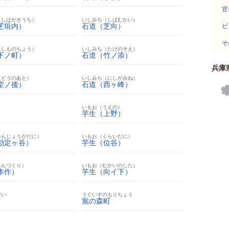
官
（しばがきうち）
いしみち（しばむかい）
芝垣内）
石道（芝向）
ビ
そ
（しものちょう）
いしみち（たけのそえ）
下ノ町）
石道（竹ノ添）
兵庫
（どうのあと）
いしみち（にしがみね）
堂ノ後）
石道（西ヶ峰）
いもお（うえの）
芋生（上野）
かんじょうがだに）
いもお（くらいだに）
勘定ヶ谷）
芋生（位谷）
ほんづくり）
いもお（むかいのした）
本作）
芋生（向イ下）
だい
うぐいすのもりちょう
鴬の森町