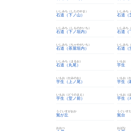
いしみち（したのやま）
いしみち
石道（下ノ山）
石道（
いしみち（しものかいち）
いしみち
石道（下ノ垣内）
石道（
いしみち（ちゃやがいち）
いしみち
石道（茶屋垣内）
石道（
いしみち（まるお）
いもお
石道（丸尾）
芋生
いもお（かみのお）
いもお（
芋生（上ノ尾）
芋生（
いもお（どうのまえ）
いもお（
芋生（堂ノ前）
芋生（
うぐいすがおか
うぐいす
鴬が丘
鴬台
おおべ
おばな