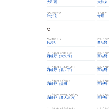
大和西
大和東
つづみがたき
てらはた
鼓が滝
寺畑
な
ながおちょう
にしうね
長尾町
西畦野
にしうねの（おおくぼ）
にしうね
西畦野（大久保）
西畦野
にしうねの（しものした）
にしうね
西畦野（霜ノ下）
西畦野
にしうねの（どうだ）
にしうね
西畦野（堂田）
西畦野
にしうねの（のうにんがいち）
にしうね
西畦野（農人垣内）
西畦野
にしうねの（みなみやま）
にしうね