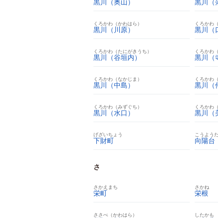
黒川（奥山）
黒川（
くろかわ（かわはら）
くろかわ
黒川（川原）
黒川（
くろかわ（たにがきうち）
くろかわ
黒川（谷垣内）
黒川（
くろかわ（なかじま）
くろかわ
黒川（中島）
黒川（
くろかわ（みずぐち）
くろかわ
黒川（水口）
黒川（
げざいちょう
こうよう
下財町
向陽台
さ
さかえまち
さかね
栄町
栄根
ささべ（かわはら）
したかも