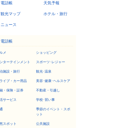
電話帳
天気予報
観光マップ
ホテル・旅行
ニュース
電話帳
ルメ
ショッピング
ンターテインメント
スポーツ･レジャー
泊施設・旅行
観光･温泉
ライブ・カー用品
美容･健康･ヘルスケア
融・保険・証券
不動産・引越し
活サービス
学校･習い事
通
季節のイベント・スポ
ット
然スポット
公共施設