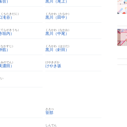
落合）
黒川（尾上）
（くちたきだに）
くろかわ（たなか）
口滝谷）
黒川（田中）
（てらがきうち）
くろかわ（なかお）
寺垣内）
黒川（中尾）
（なかすじ）
くろかわ（はりだ）
仲筋）
黒川（針田）
（みのでん）
けやきざか
美濃田）
けやき坂
だい
ささべ
笹部
しんでん