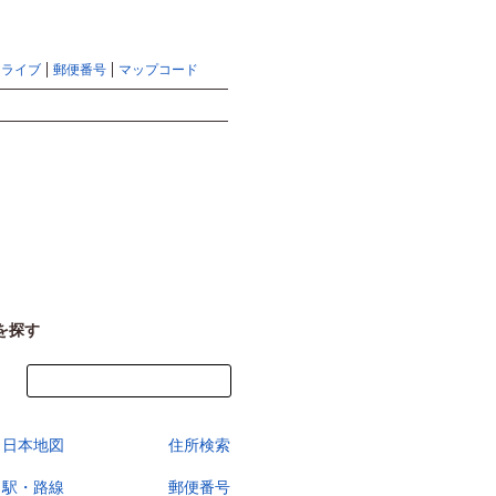
地図検索ならマピオントップ
ヘルプ
サイトマップ
ドライブ
郵便番号
マップコード
検索
を探す
今すぐ地図を見る
日本地図
住所検索
駅・路線
郵便番号