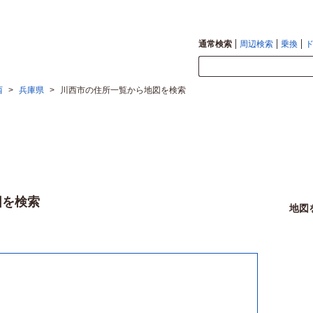
通常検索
周辺検索
乗換
西
>
兵庫県
>
川西市の住所一覧から地図を検索
図を検索
地図