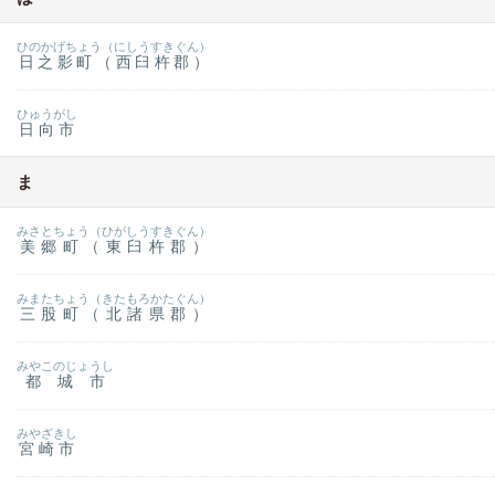
ひのかげちょう（にしうすきぐん）
日之影町（西臼杵郡）
ひゅうがし
日向市
ま
みさとちょう（ひがしうすきぐん）
美郷町（東臼杵郡）
みまたちょう（きたもろかたぐん）
三股町（北諸県郡）
みやこのじょうし
都城市
みやざきし
宮崎市