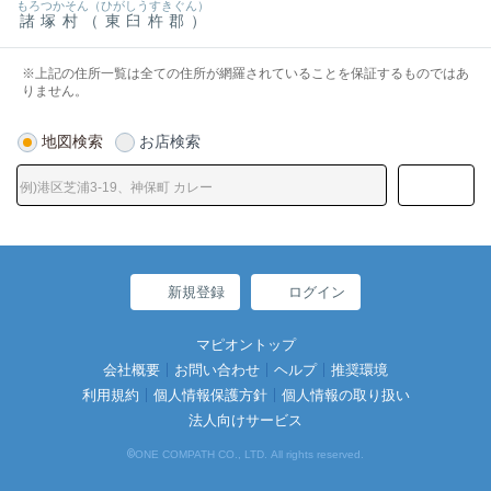
もろつかそん（ひがしうすきぐん）
諸塚村（東臼杵郡）
※上記の住所一覧は全ての住所が網羅されていることを保証するものではあ
りません。
地図検索
お店検索
新規登録
ログイン
マピオントップ
会社概要
お問い合わせ
ヘルプ
推奨環境
利用規約
個人情報保護方針
個人情報の取り扱い
法人向けサービス
©
ONE COMPATH CO., LTD. All rights reserved.