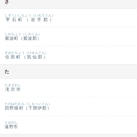
さ
しずくいしちょう（いわてぐん）
雫石町（岩手郡）
しわちょう（しわぐん）
紫波町（紫波郡）
すみたちょう（けせんぐん）
住田町（気仙郡）
た
たきざわし
滝沢市
たのはたむら（しもへいぐん）
田野畑村（下閉伊郡）
とおのし
遠野市