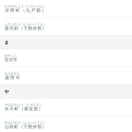
ひろのちょう（くのへぐん）
洋野町（九戸郡）
ふだいむら（しもへいぐん）
普代村（下閉伊郡）
ま
みやこし
宮古市
もりおかし
盛岡市
や
やはばちょう（しわぐん）
矢巾町（紫波郡）
やまだまち（しもへいぐん）
山田町（下閉伊郡）