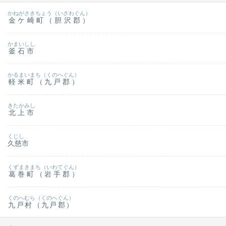
かねがさきちょう（いさわぐん）
金ケ崎町（胆沢郡）
かまいしし
釜石市
かるまいまち（くのへぐん）
軽米町（九戸郡）
きたかみし
北上市
くじし
久慈市
くずまきまち（いわてぐん）
葛巻町（岩手郡）
くのへむら（くのへぐん）
九戸村（九戸郡）