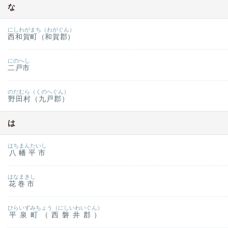
な
にしわがまち（わがぐん）
西和賀町（和賀郡）
にのへし
二戸市
のだむら（くのへぐん）
野田村（九戸郡）
は
はちまんたいし
八幡平市
はなまきし
花巻市
ひらいずみちょう（にしいわいぐん）
平泉町（西磐井郡）