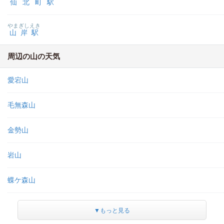
仙北町駅
やまぎしえき
山岸駅
周辺の山の天気
愛宕山
毛無森山
金勢山
岩山
蝶ケ森山
▼もっと見る