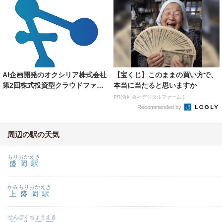
AI企画開発のオクシリア株式会社
【宝くじ】このままの買い方で、
第2回株式投資型クラウドファン
本当に当たると思いますか
ディング実施のお...
PR(合同会社デジタルファーム )
Recommended by
周辺の駅の天気
もりおかえき
盛岡駅
かみもりおかえき
上盛岡駅
せんぼくちょうえき