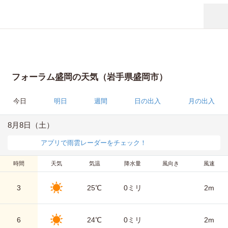
フォーラム盛岡の天気（岩手県盛岡市）
今日
明日
週間
日の出入
月の出入
8月8日（土）
アプリで雨雲レーダーをチェック！
時間
天気
気温
降水量
風向き
風速
3
25℃
0ミリ
2m
6
24℃
0ミリ
2m