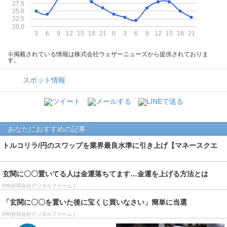
27.5
25.0
22.5
20.0
3
6
9
12
15
18
21
0
3
6
9
12
15
18
21
※掲載されている情報は株式会社ウェザーニューズから提供されておりま
す。
スポット情報
あなたにおすすめの記事
トルコリラ/円のスワップを業界最良水準に引き上げ【マネースクエ
ア】
玄関に〇〇置いてる人は金運落ちてます…金運を上げる方法とは
PR(合同会社デジタルファーム )
「玄関に〇〇を置いた後に宝くじ買いなさい」簡単に当選
PR(合同会社デジタルファーム )