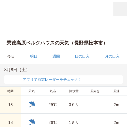
乗鞍高原ベルグハウスの天気（長野県松本市）
今日
明日
週間
日の出入
月の出入
8月8日（土）
アプリで雨雲レーダーをチェック！
時間
天気
気温
降水量
風向き
風速
15
29℃
3ミリ
2m
18
26℃
1ミリ
2m