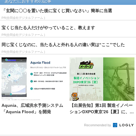
あなたにおすすめの記事
「玄関に〇〇を置いた後に宝くじ買いなさい」簡単に当選
PR(合同会社デジタルファーム )
宝くじ当たる人だけがやっていること、教えます
PR(合同会社デジタルファーム )
同じ宝くじなのに、当たる人と外れる人の違い実は“ここ”でした
PR(合同会社デジタルファーム )
Aqunia、広域洪水予測システム
【出展告知】第1回 製造イノベー
「Aqunia Flood」を開発
ションDXPO東京'26【夏】に、株
式会社ブリッ...
Recommended by