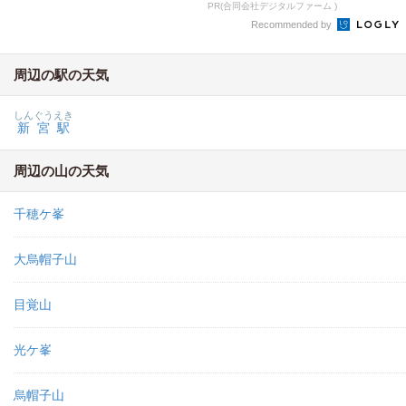
PR(合同会社デジタルファーム )
Recommended by
周辺の駅の天気
しんぐうえき
新宮駅
周辺の山の天気
千穂ケ峯
大烏帽子山
目覚山
光ケ峯
烏帽子山