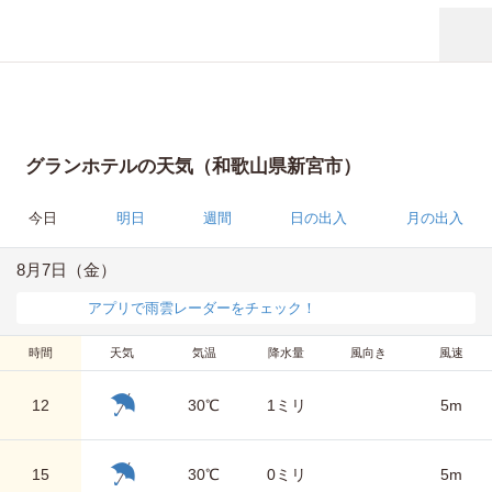
グランホテルの天気（和歌山県新宮市）
今日
明日
週間
日の出入
月の出入
8月7日（金）
アプリで雨雲レーダーをチェック！
時間
天気
気温
降水量
風向き
風速
12
30℃
1ミリ
5m
15
30℃
0ミリ
5m