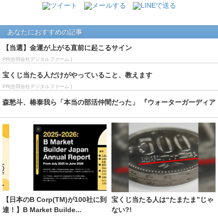
あなたにおすすめの記事
【当選】金運が上がる直前に起こるサイン
PR(合同会社デジタルファーム )
宝くじ当たる人だけがやっていること、教えます
PR(合同会社デジタルファーム )
森愁斗、椿泰我ら「本当の部活仲間だった」 『ウォーターガーディア
ンズ』青春秘話を...
【日本のB Corp(TM)︎が100社に到
宝くじ当たる人は“たまたま”じゃ
達！】B Market Builde...
ない?!