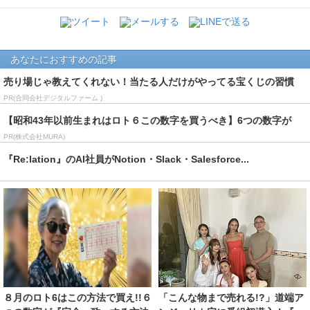
あなたにおすすめの記事
売り場じゃ教えてくれない！当たる人だけがやってる宝くじの習慣
PR(合同会社デジタルファーム )
【昭和43年以前生まれはロト６この数字を買うべき】6つの数字が
「完全一致」する方...
PR(株式会社MURA)
『Re:lation』のAI社員がNotion・Slack・Salesforce...
８月のロト6はこの方法で買え!!６
「こんな物まで売れる!?」道端ア