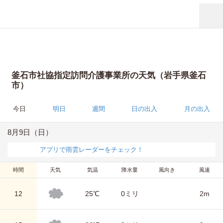
釜石市社協指定訪問介護事業所の天気（岩手県釜石
市）
今日
明日
週間
日の出入
月の出入
8月9日（日）
アプリで雨雲レーダーをチェック！
時間
天気
気温
降水量
風向き
風速
12
25℃
0ミリ
2m