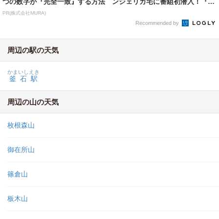
つの数字が『完全一致』する方法
ンジェリカ宅に番組初潜入！『Gi
rls Happ...
PR(株式会社MURA)
Recommended by
周辺の駅の天気
かまいしえき
釜石駅
周辺の山の天気
枚根森山
御在所山
篠倉山
板木山