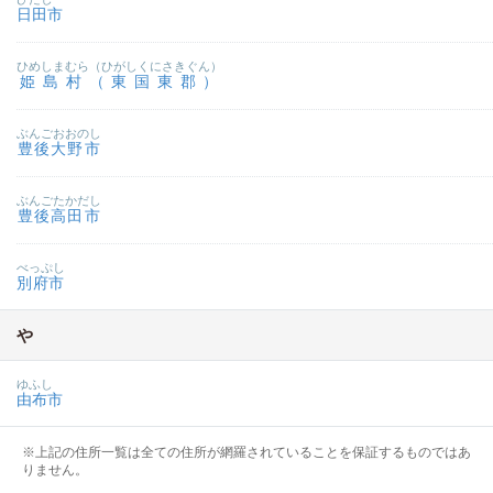
日田市
ひめしまむら（ひがしくにさきぐん）
姫島村（東国東郡）
ぶんごおおのし
豊後大野市
ぶんごたかだし
豊後高田市
べっぷし
別府市
や
ゆふし
由布市
※上記の住所一覧は全ての住所が網羅されていることを保証するものではあ
りません。