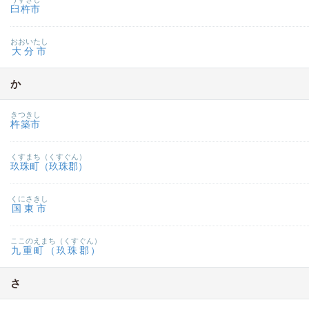
臼杵市
おおいたし
大分市
か
きつきし
杵築市
くすまち（くすぐん）
玖珠町（玖珠郡）
くにさきし
国東市
ここのえまち（くすぐん）
九重町（玖珠郡）
さ