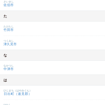
さいきし
佐伯市
た
たけたし
竹田市
つくみし
津久見市
な
なかつし
中津市
は
ひじまち（はやみぐん）
日出町（速見郡）
ひたし