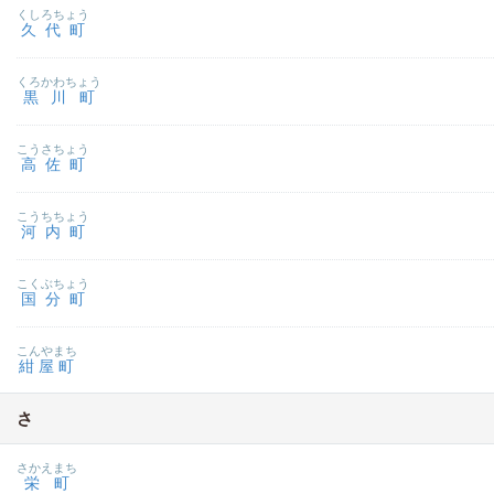
くしろちょう
久代町
くろかわちょう
黒川町
こうさちょう
高佐町
こうちちょう
河内町
こくぶちょう
国分町
こんやまち
紺屋町
さ
さかえまち
栄町