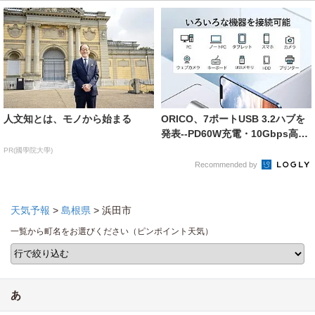
人文知とは、モノから始まる
ORICO、7ポートUSB 3.2ハブを
発表--PD60W充電・10Gbps高
速...
PR(國學院大學)
Recommended by
天気予報
>
島根県
> 浜田市
一覧から町名をお選びください（ピンポイント天気）
あ