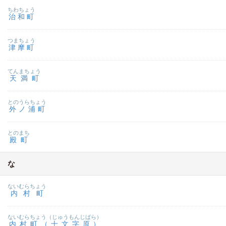
ちわちょう
治和町
つまちょう
津摩町
てんまちょう
天満町
とのうらちょう
外ノ浦町
とのまち
殿町
な
ないむらちょう
内村町
ないむらちょう（じゅうもんじばら）
内村町（十文字原）