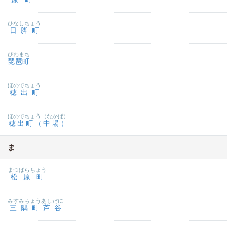
ひなしちょう
日脚町
びわまち
琵琶町
ほのでちょう
穂出町
ほのでちょう（なかば）
穂出町（中場）
ま
まつばらちょう
松原町
みすみちょうあしだに
三隅町芦谷