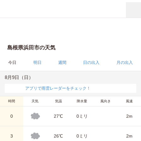
島根県浜田市の天気
今日
明日
週間
日の出入
月の出入
8月9日（日）
アプリで雨雲レーダーをチェック！
時間
天気
気温
降水量
風向き
風速
0
27℃
0ミリ
2m
3
26℃
0ミリ
2m