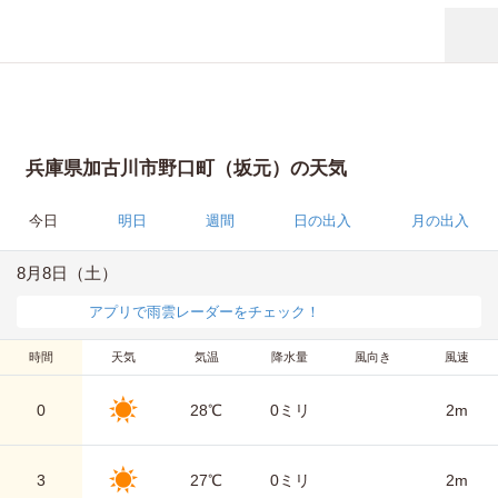
兵庫県加古川市野口町（坂元）の天気
今日
明日
週間
日の出入
月の出入
8月8日（土）
アプリで雨雲レーダーをチェック！
時間
天気
気温
降水量
風向き
風速
0
28℃
0ミリ
2m
3
27℃
0ミリ
2m