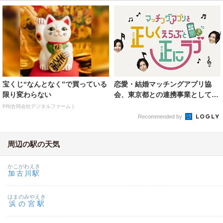
宝くじ“なんとなく”で買っている
恋愛・結婚マッチングアプリ協
限り変わらない
会、東京都との連携事業として「I
MS 婚活マッチング...
PR(合同会社デジタルファーム )
Recommended by
周辺の駅の天気
かこがわえき
加古川駅
はまのみやえき
浜の宮駅