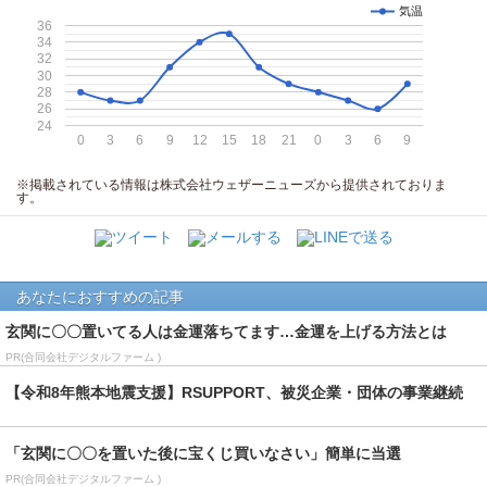
気温
36
34
32
30
28
26
24
0
3
6
9
12
15
18
21
0
3
6
9
※掲載されている情報は株式会社ウェザーニューズから提供されておりま
す。
あなたにおすすめの記事
玄関に〇〇置いてる人は金運落ちてます…金運を上げる方法とは
PR(合同会社デジタルファーム )
【令和8年熊本地震支援】RSUPPORT、被災企業・団体の事業継続
（BCP）に向...
「玄関に〇〇を置いた後に宝くじ買いなさい」簡単に当選
PR(合同会社デジタルファーム )