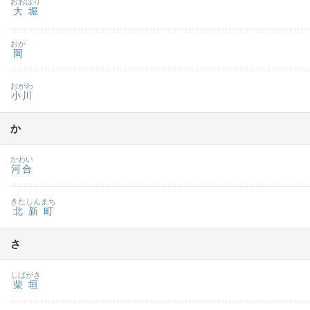
おおぼり
大堀
おか
岡
おがわ
小川
か
かわい
河合
きたしんまち
北新町
さ
しばがき
柴垣