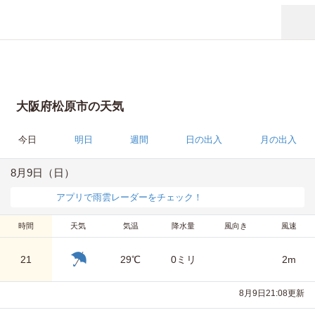
大阪府松原市の天気
今日
明日
週間
日の出入
月の出入
8月9日（日）
アプリで雨雲レーダーをチェック！
時間
天気
気温
降水量
風向き
風速
21
29℃
0ミリ
2m
8月9日21:08更新