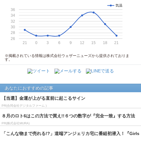
気温
36
34
32
30
28
26
21
0
3
6
9
12
15
18
21
※掲載されている情報は株式会社ウェザーニューズから提供されておりま
す。
あなたにおすすめの記事
【当選】金運が上がる直前に起こるサイン
PR(合同会社デジタルファーム )
８月のロト6はこの方法で買え!!６つの数字が『完全一致』する方法
PR(株式会社MURA)
「こんな物まで売れる!?」道端アンジェリカ宅に番組初潜入！『Girls
Happ...