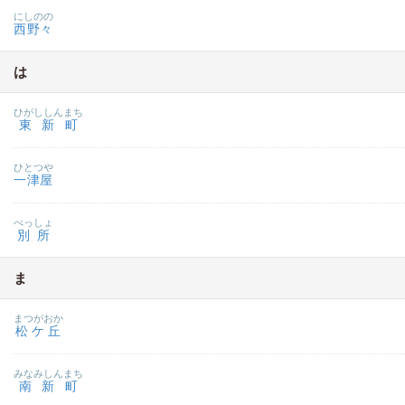
にしのの
西野々
は
ひがししんまち
東新町
ひとつや
一津屋
べっしょ
別所
ま
まつがおか
松ケ丘
みなみしんまち
南新町