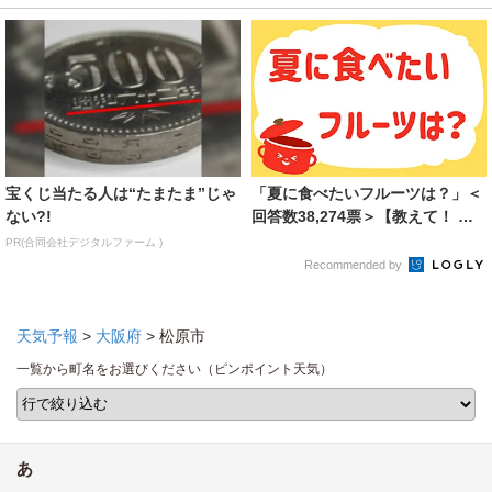
宝くじ当たる人は“たまたま”じゃ
「夏に食べたいフルーツは？」＜
ない?!
回答数38,274票＞【教えて！ み
んなの衣食住「...
PR(合同会社デジタルファーム )
Recommended by
天気予報
>
大阪府
> 松原市
一覧から町名をお選びください（ピンポイント天気）
あ