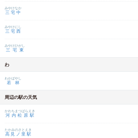
みやけなか
三宅中
みやけにし
三宅西
みやけひがし
三宅東
わ
わかばやし
若林
周辺の駅の天気
かわちまつばらえき
河内松原駅
たかみのさとえき
高見ノ里駅