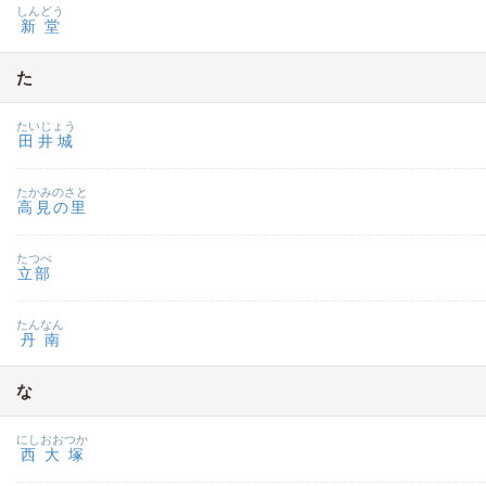
しんどう
新堂
た
たいじょう
田井城
たかみのさと
高見の里
たつべ
立部
たんなん
丹南
な
にしおおつか
西大塚