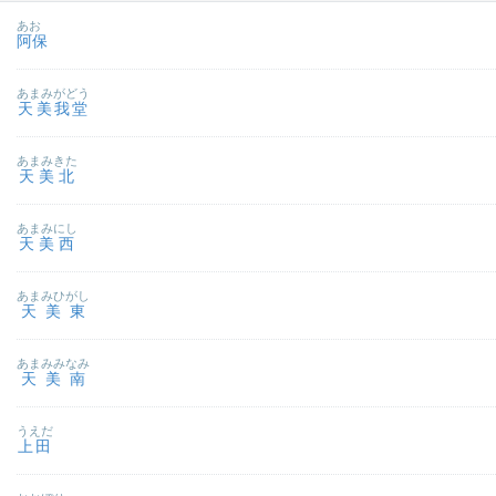
あお
阿保
あまみがどう
天美我堂
あまみきた
天美北
あまみにし
天美西
あまみひがし
天美東
あまみみなみ
天美南
うえだ
上田