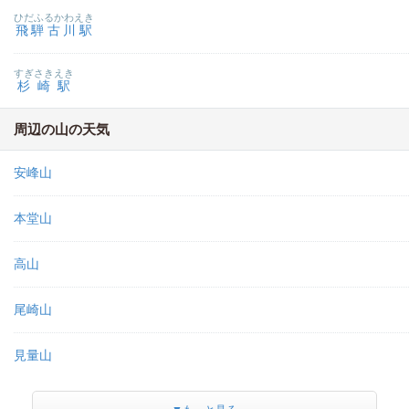
ひだふるかわえき
飛騨古川駅
すぎさきえき
杉崎駅
周辺の山の天気
安峰山
本堂山
高山
尾崎山
見量山