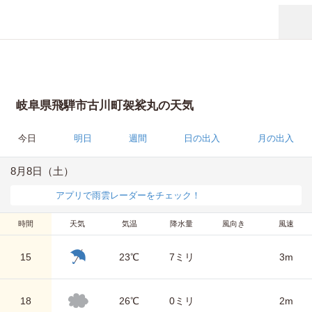
岐阜県飛騨市古川町袈裟丸の天気
今日
明日
週間
日の出入
月の出入
8月8日（土）
アプリで雨雲レーダーをチェック！
時間
天気
気温
降水量
風向き
風速
15
23℃
7ミリ
3m
18
26℃
0ミリ
2m