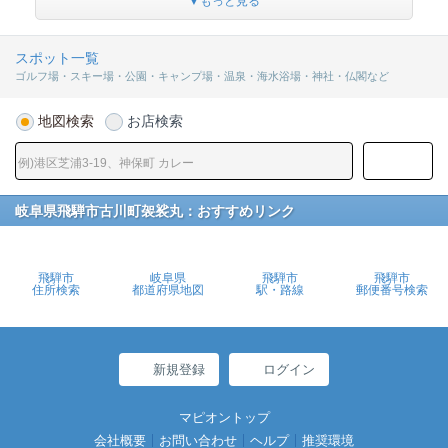
▼もっと見る
スポット一覧
ゴルフ場・スキー場・公園・キャンプ場・温泉・海水浴場・神社・仏閣など
地図検索
お店検索
岐阜県飛騨市古川町袈裟丸：おすすめリンク
飛騨市
岐阜県
飛騨市
飛騨市
住所検索
都道府県地図
駅・路線
郵便番号検索
新規登録
ログイン
マピオントップ
会社概要
お問い合わせ
ヘルプ
推奨環境