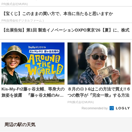
「完全一致」する方...
PR(株式会社MURA)
【宝くじ】このままの買い方で、本当に当たると思いますか
PR(合同会社デジタルファーム )
【出展告知】第1回 製造イノベーションDXPO東京'26【夏】に、株式
会社ブリッ...
Kis-My-Ft2藤ヶ谷太輔、等身大の
８月のロト6はこの方法で買え!!６
旅姿を披露 『藤ヶ谷太輔のAro
つの数字が『完全一致』する方法
und ...
PR(株式会社MURA)
Recommended by
周辺の駅の天気