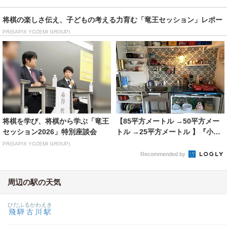
将棋の楽しさ伝え、子どもの考える力育む「竜王セッション」レポー
ト
PR(SAPIX YOZEMI GROUP)
将棋を学び、将棋から学ぶ「竜王
【85平方メートル →50平方メー
セッション2026」特別座談会
トル →25平方メートル 】『小さ
く暮らす 2...
PR(SAPIX YOZEMI GROUP)
Recommended by
周辺の駅の天気
ひだふるかわえき
飛騨古川駅