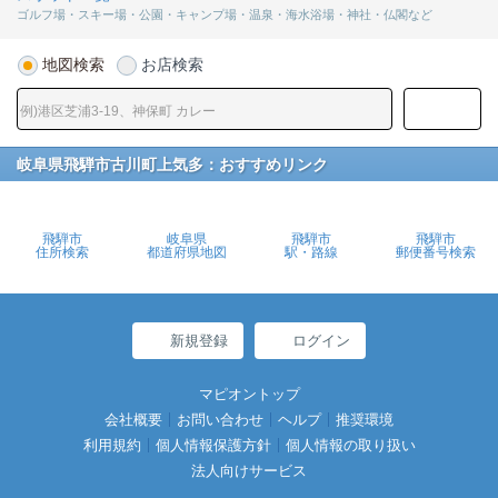
ゴルフ場・スキー場・公園・キャンプ場・温泉・海水浴場・神社・仏閣など
地図検索
お店検索
岐阜県飛騨市古川町上気多：おすすめリンク
飛騨市
岐阜県
飛騨市
飛騨市
住所検索
都道府県地図
駅・路線
郵便番号検索
新規登録
ログイン
マピオントップ
会社概要
お問い合わせ
ヘルプ
推奨環境
利用規約
個人情報保護方針
個人情報の取り扱い
法人向けサービス