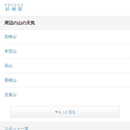
すぎさきえき
杉崎駅
周辺の山の天気
安峰山
本堂山
高山
尾崎山
見量山
▼もっと見る
スポット一覧