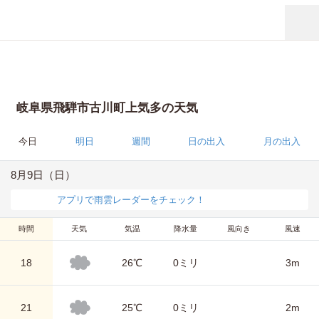
岐阜県飛騨市古川町上気多の天気
今日
明日
週間
日の出入
月の出入
8月9日（日）
アプリで雨雲レーダーをチェック！
時間
天気
気温
降水量
風向き
風速
18
26℃
0ミリ
3m
21
25℃
0ミリ
2m