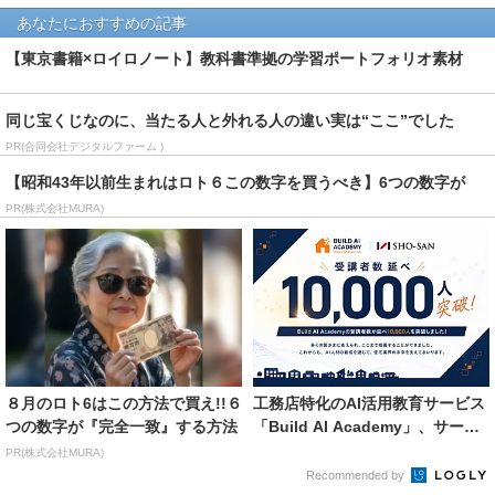
あなたにおすすめの記事
【東京書籍×ロイロノート】教科書準拠の学習ポートフォリオ素材
「ロイログ」の実践紹...
同じ宝くじなのに、当たる人と外れる人の違い実は“ここ”でした
PR(合同会社デジタルファーム )
【昭和43年以前生まれはロト６この数字を買うべき】6つの数字が
「完全一致」する方...
PR(株式会社MURA)
８月のロト6はこの方法で買え!!６
工務店特化のAI活用教育サービス
つの数字が『完全一致』する方法
「Build AI Academy」、サービ
ス開...
PR(株式会社MURA)
Recommended by