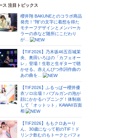
ース 注目トピックス
櫻井翔 BAKUNEとのコラボ商品
発売！“翔”の文字に着想を得た
モチーフデザインとメンバーカ
ラーの赤など随所にこだわり
が…
【TIF2026】乃木坂46五百城茉
央、奥田いろはの「カフェオー
レ」登場！生歌と生ギターで聴
かせる。赤えんぴつ作詞作曲の
あの曲を…
【TIF2026】ふるっぱー櫻井優
衣ソロ出場！バブルガンの泡が
顔にかかるハプニング！体制崩
して「オットット」KAWAII百面
相
【TIF2026】ももクロあーり
ん、30歳になって初のTIF！ド
リンク飲むのもトークとパフォ