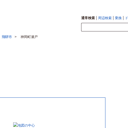
間で確認できます。
地図検索な
通常検索
周辺検索
乗換
飛騨市
神岡町瀬戸