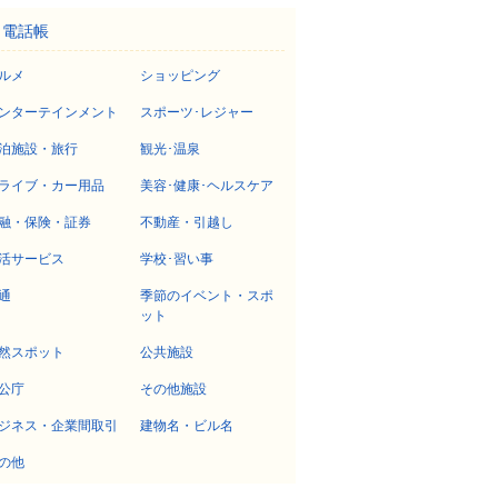
電話帳
ルメ
ショッピング
ンターテインメント
スポーツ･レジャー
泊施設・旅行
観光･温泉
ライブ・カー用品
美容･健康･ヘルスケア
融・保険・証券
不動産・引越し
活サービス
学校･習い事
通
季節のイベント・スポ
ット
然スポット
公共施設
公庁
その他施設
ジネス・企業間取引
建物名・ビル名
の他