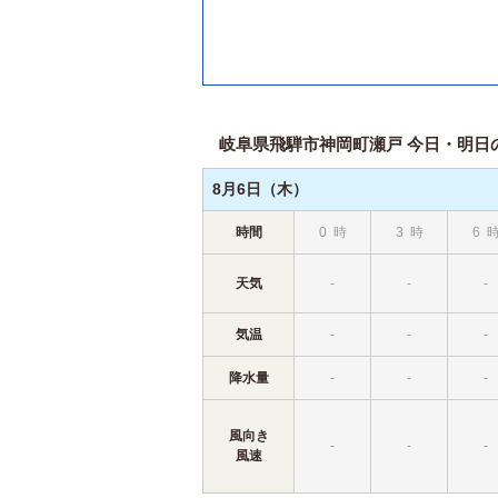
岐阜県飛騨市神岡町瀬戸 今日・明日の天
8月6日（木）
時間
0
時
3
時
6
天気
-
-
-
気温
-
-
-
降水量
-
-
-
風向き
-
-
-
風速