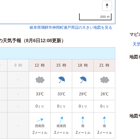
200 m
岐阜県飛騨市神岡町瀬戸周辺の大きい地図を見る
マピ
気予報（8月6日12:08更新）
天
地図
時
9
時
12
時
15
時
18
時
21
時
-
-
33℃
33℃
29℃
26℃
-
0
0
0
0
ミリ
ミリ
ミリ
ミリ
地図
-
2
2
2
2
メートル
メートル
メートル
メートル