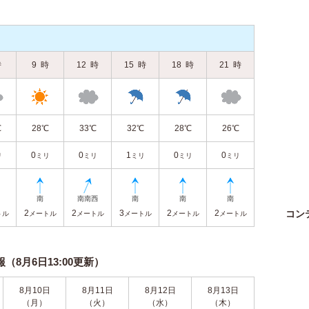
時
9
時
12
時
15
時
18
時
21
時
℃
28℃
33℃
32℃
28℃
26℃
0
0
1
0
0
リ
ミリ
ミリ
ミリ
ミリ
ミリ
2
2
3
2
2
コン
トル
メートル
メートル
メートル
メートル
メートル
8月6日13:00更新）
8月10日
8月11日
8月12日
8月13日
（月）
（火）
（水）
（木）