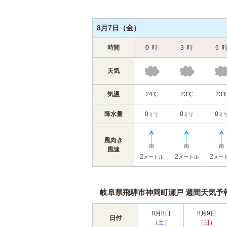
8月7日（金）
時間
0
時
3
時
6
天気
気温
24℃
23℃
23
降水量
0
0
0
ミリ
ミリ
ミ
風向き
風速
2
2
2
メートル
メートル
メー
岐阜県飛騨市神岡町瀬戸 週間天気予報（
8月8日
8月9日
日付
（土）
（日）