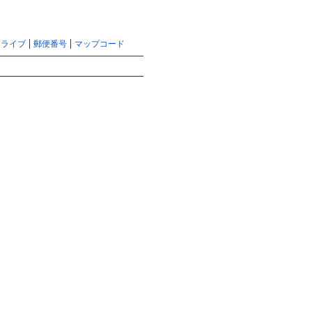
らマピオントップ
天気予報のヘルプ
サイトマップ
ドライブ
郵便番号
マップコード
検索