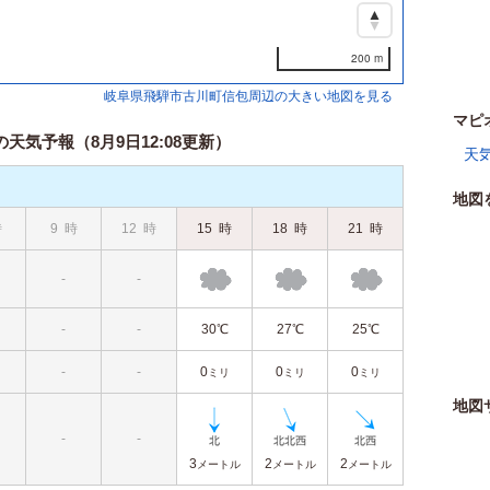
200 m
岐阜県飛騨市古川町信包周辺の大きい地図を見る
マピ
気予報（8月9日12:08更新）
天
地図
時
9
時
12
時
15
時
18
時
21
時
-
-
-
-
30℃
27℃
25℃
-
-
0
0
0
ミリ
ミリ
ミリ
地図
-
-
3
2
2
メートル
メートル
メートル