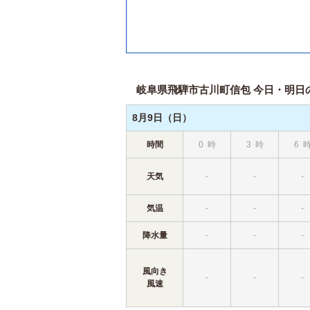
岐阜県飛騨市古川町信包 今日・明日の天
8月9日（日）
時間
0
時
3
時
6
天気
-
-
-
気温
-
-
-
降水量
-
-
-
風向き
-
-
-
風速