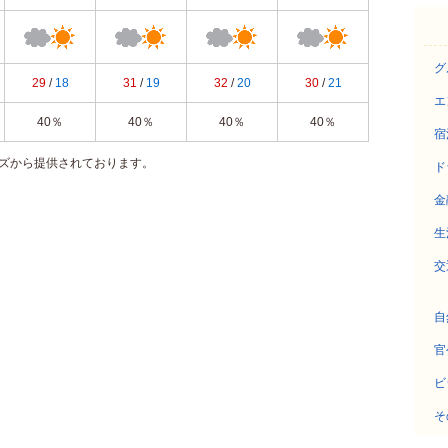
グ
29
/
18
31
/
19
32
/
20
30
/
21
エ
40％
40％
40％
40％
宿
ズから提供されております。
ド
金
生
交
自
官
ビ
そ