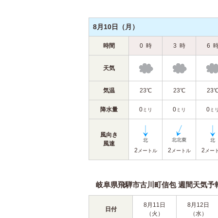
8月10日（月）
時間
0
時
3
時
6
天気
気温
23℃
23℃
23
降水量
0
0
0
ミリ
ミリ
ミ
風向き
風速
2
2
2
メートル
メートル
メー
岐阜県飛騨市古川町信包 週間天気予報（
8月11日
8月12日
日付
（火）
（水）