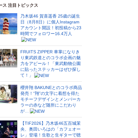
ース 注目トピックス
乃木坂46 賀喜遥香 25歳の誕生
日（8月8日）に個人Instagram
アカウント開設！初投稿から23
時間でフォロワー16.4万人
FRUITS ZIPPER 車掌になりき
り東武鉄道とのコラボ企画の魅
力をアピール！「東武動物公園
に貼ったステッカーはぜひ探し
て！」
櫻井翔 BAKUNEとのコラボ商品
発売！“翔”の文字に着想を得た
モチーフデザインとメンバーカ
ラーの赤など随所にこだわり
が…
【TIF2026】乃木坂46五百城茉
央、奥田いろはの「カフェオー
レ」登場！生歌と生ギターで聴