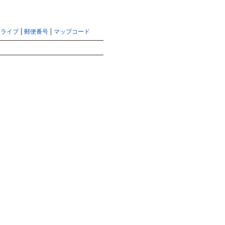
らマピオントップ
天気予報のヘルプ
サイトマップ
ドライブ
郵便番号
マップコード
検索