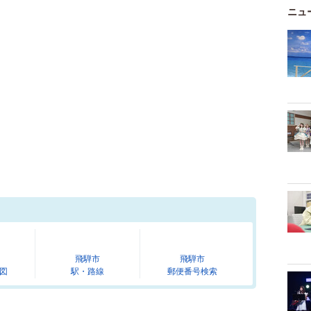
ニュ
飛騨市
飛騨市
図
駅・路線
郵便番号検索