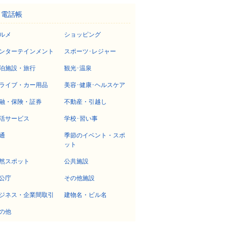
電話帳
ルメ
ショッピング
ンターテインメント
スポーツ･レジャー
泊施設・旅行
観光･温泉
ライブ・カー用品
美容･健康･ヘルスケア
融・保険・証券
不動産・引越し
活サービス
学校･習い事
通
季節のイベント・スポ
ット
然スポット
公共施設
公庁
その他施設
ジネス・企業間取引
建物名・ビル名
の他