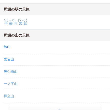
周辺の駅の天気
なかかるいざわえき
中軽井沢駅
周辺の山の天気
離山
愛宕山
矢ケ崎山
一ノ字山
押立山