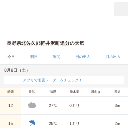
長野県北佐久郡軽井沢町追分の天気
今日
明日
週間
日の出入
月の出入
8月8日（土）
アプリで雨雲レーダーをチェック！
時間
天気
気温
降水量
風向き
風速
12
27℃
0ミリ
3m
15
25℃
1ミリ
2m