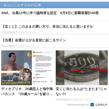
あなたにおすすめの記事
ANA、台風13号に伴う臨時便を設定 8月8日に那覇発着計40便
【宝くじ】このままの買い方で、本当に当たると思いますか
PR(合同会社デジタルファーム )
【当選】金運が上がる直前に起こるサイン
PR(合同会社デジタルファーム )
ディカプリオ、28歳恋人と地中海
宝くじ当たる人は“たまたま”じゃ
バカンス “25歳ルール”を破り交
ない?!
際3年目、真剣...
PR(合同会社デジタルファーム )
Recommended by