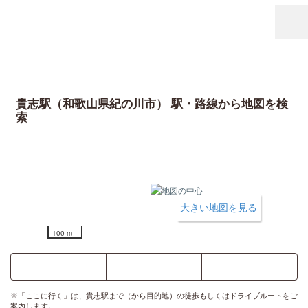
貴志駅（和歌山県紀の川市） 駅・路線から地図を検
索
大きい地図を見る
100 m
ここに行く
乗換案内
時刻表
※「ここに行く」は、貴志駅まで（から目的地）の徒歩もしくはドライブルートをご
案内します。