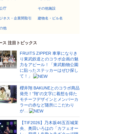
公庁
その他施設
ジネス・企業間取引
建物名・ビル名
の他
ース 注目トピックス
FRUITS ZIPPER 車掌になりき
り東武鉄道とのコラボ企画の魅
力をアピール！「東武動物公園
に貼ったステッカーはぜひ探し
て！」
櫻井翔 BAKUNEとのコラボ商品
発売！“翔”の文字に着想を得た
モチーフデザインとメンバーカ
ラーの赤など随所にこだわり
が…
【TIF2026】乃木坂46五百城茉
央、奥田いろはの「カフェオー