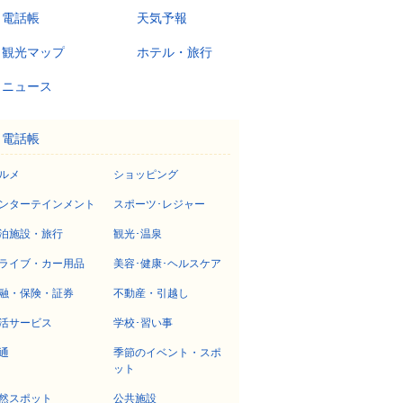
電話帳
天気予報
観光マップ
ホテル・旅行
ニュース
電話帳
ルメ
ショッピング
ンターテインメント
スポーツ･レジャー
泊施設・旅行
観光･温泉
ライブ・カー用品
美容･健康･ヘルスケア
融・保険・証券
不動産・引越し
活サービス
学校･習い事
通
季節のイベント・スポ
ット
然スポット
公共施設