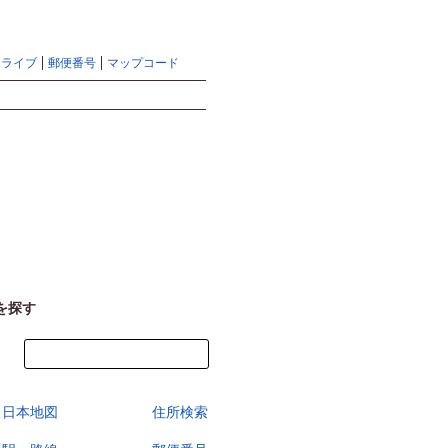
地図検索ならマピオントップ
ヘルプ
サイトマップ
ドライブ
郵便番号
マップコード
検索
を探す
今すぐ地図を見る
日本地図
住所検索