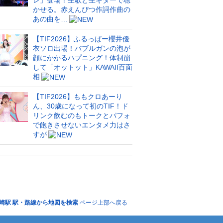
レ」登場！生歌と生ギターで聴
かせる。赤えんぴつ作詞作曲の
あの曲を…
【TIF2026】ふるっぱー櫻井優
衣ソロ出場！バブルガンの泡が
顔にかかるハプニング！体制崩
して「オットット」KAWAII百面
相
【TIF2026】ももクロあーり
ん、30歳になって初のTIF！ド
リンク飲むのもトークとパフォ
で飽きさせないエンタメ力はさ
すが
崎駅 駅・路線から地図を検索
ページ上部へ戻る