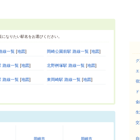
覧になりたい駅名をお選びください。
路線一覧
[
地図
]
岡崎公園前駅 路線一覧
[
地図
]
グ
 路線一覧
[
地図
]
北野桝塚駅 路線一覧
[
地図
]
エ
 路線一覧
[
地図
]
東岡崎駅 路線一覧
[
地図
]
宿
ド
金
生
交
自
岡崎市
岡崎市