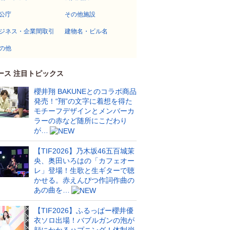
公庁
その他施設
ジネス・企業間取引
建物名・ビル名
の他
ース 注目トピックス
櫻井翔 BAKUNEとのコラボ商品
発売！“翔”の文字に着想を得た
モチーフデザインとメンバーカ
ラーの赤など随所にこだわり
が…
【TIF2026】乃木坂46五百城茉
央、奥田いろはの「カフェオー
レ」登場！生歌と生ギターで聴
かせる。赤えんぴつ作詞作曲の
あの曲を…
【TIF2026】ふるっぱー櫻井優
衣ソロ出場！バブルガンの泡が