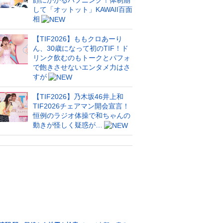
顔にかかるハプニング！体制崩
して「オットット」KAWAII百面
相
【TIF2026】ももクロあーり
ん、30歳になって初のTIF！ド
リンク飲むのもトークとパフォ
で飽きさせないエンタメ力はさ
すが
【TIF2026】乃木坂46井上和
TIF2026チェアマン開会宣言！
恒例のラジオ体操で和ちゃんの
動きが怪しく疑惑が…