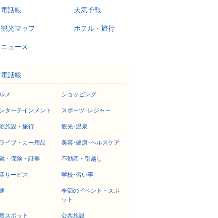
電話帳
天気予報
観光マップ
ホテル・旅行
ニュース
電話帳
ルメ
ショッピング
ンターテインメント
スポーツ･レジャー
泊施設・旅行
観光･温泉
ライブ・カー用品
美容･健康･ヘルスケア
融・保険・証券
不動産・引越し
活サービス
学校･習い事
通
季節のイベント・スポ
ット
然スポット
公共施設