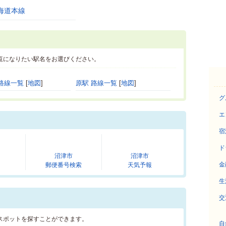
海道本線
覧になりたい駅名をお選びください。
路線一覧
[
地図
]
原駅 路線一覧
[
地図
]
グ
エ
宿
ド
沼津市
沼津市
金
郵便番号検索
天気予報
生
交
スポットを探すことができます。
自