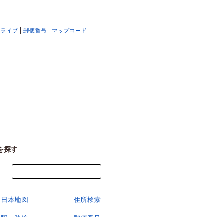
地図検索ならマピオントップ
ヘルプ
サイトマップ
ドライブ
郵便番号
マップコード
検索
を探す
今すぐ地図を見る
日本地図
住所検索