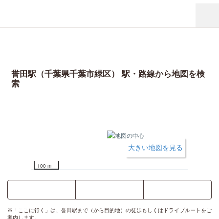
誉田駅（千葉県千葉市緑区） 駅・路線から地図を検
索
大きい地図を見る
100 m
ここに行く
乗換案内
時刻表
※「ここに行く」は、誉田駅まで（から目的地）の徒歩もしくはドライブルートをご
案内します。