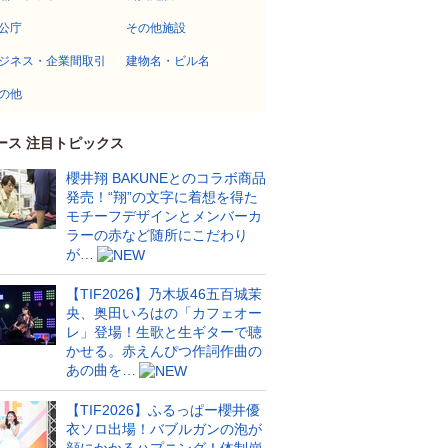
公庁
その他施設
ジネス・企業間取引
建物名・ビル名
の他
ース 注目トピックス
櫻井翔 BAKUNEとのコラボ商品
発売！“翔”の文字に着想を得た
モチーフデザインとメンバーカ
ラーの赤など随所にこだわり
が…
【TIF2026】乃木坂46五百城茉
央、奥田いろはの「カフェオー
レ」登場！生歌と生ギターで聴
かせる。赤えんぴつ作詞作曲の
あの曲を…
【TIF2026】ふるっぱー櫻井優
衣ソロ出場！バブルガンの泡が