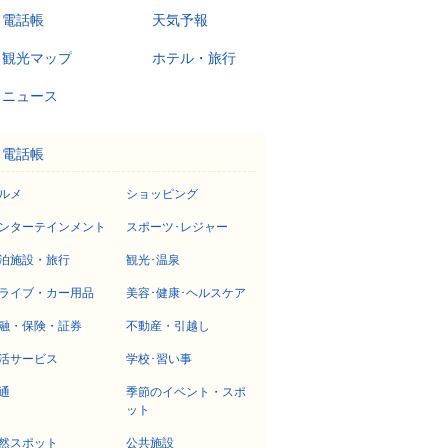
電話帳
天気予報
観光マップ
ホテル・旅行
ニュース
電話帳
ルメ
ショッピング
ンターテインメント
スポーツ･レジャー
泊施設・旅行
観光･温泉
ライブ・カー用品
美容･健康･ヘルスケア
融・保険・証券
不動産・引越し
活サービス
学校･習い事
通
季節のイベント・スポ
ット
然スポット
公共施設