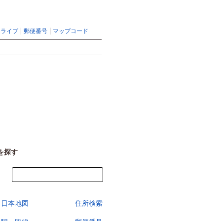
地図検索ならマピオントップ
ヘルプ
サイトマップ
ドライブ
郵便番号
マップコード
検索
を探す
今すぐ地図を見る
日本地図
住所検索