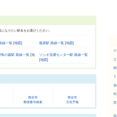
覧になりたい駅名をお選びください。
路線一覧
[
地図
]
籠原駅 路線一覧
[
地図
]
グ
野鳥の森駅 路線一覧
[
地
ソシオ流通センター駅 路線一覧
エ
[
地図
]
宿
ド
金
生
熊谷市
熊谷市
郵便番号検索
天気予報
交
自