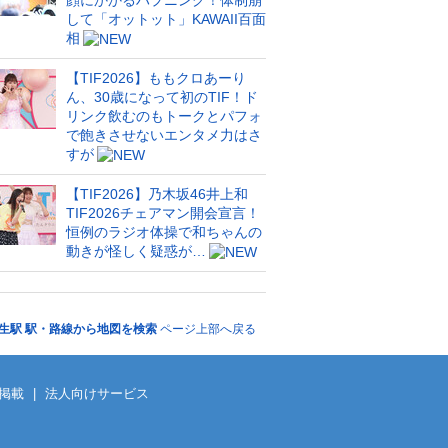
顔にかかるハプニング！体制崩
して「オットット」KAWAII百面
相
【TIF2026】ももクロあーり
ん、30歳になって初のTIF！ド
リンク飲むのもトークとパフォ
で飽きさせないエンタメ力はさ
すが
【TIF2026】乃木坂46井上和
TIF2026チェアマン開会宣言！
恒例のラジオ体操で和ちゃんの
動きが怪しく疑惑が…
生駅 駅・路線から地図を検索
ページ上部へ戻る
掲載
|
法人向けサービス