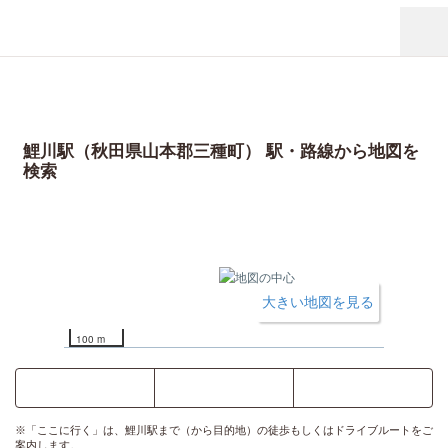
鯉川駅（秋田県山本郡三種町） 駅・路線から地図を
検索
大きい地図を見る
100 m
ここに行く
乗換案内
時刻表
※「ここに行く」は、鯉川駅まで（から目的地）の徒歩もしくはドライブルートをご
案内します。