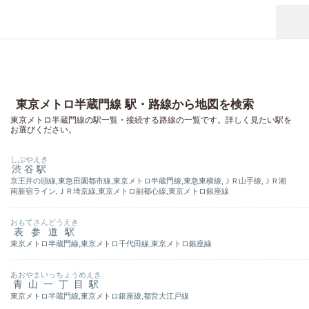
東京メトロ半蔵門線 駅・路線から地図を検索
東京メトロ半蔵門線の駅一覧・接続する路線の一覧です。詳しく見たい駅を
お選びください。
しぶやえき
渋谷駅
京王井の頭線,
東急田園都市線,
東京メトロ半蔵門線,
東急東横線,
ＪＲ山手線,
ＪＲ湘
南新宿ライン,
ＪＲ埼京線,
東京メトロ副都心線,
東京メトロ銀座線
おもてさんどうえき
表参道駅
東京メトロ半蔵門線,
東京メトロ千代田線,
東京メトロ銀座線
あおやまいっちょうめえき
青山一丁目駅
東京メトロ半蔵門線,
東京メトロ銀座線,
都営大江戸線