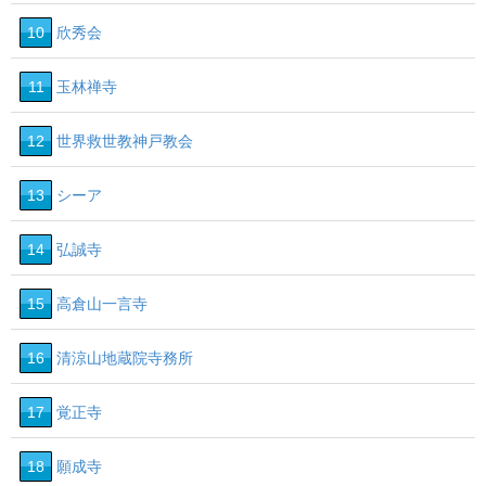
10
欣秀会
11
玉林禅寺
12
世界救世教神戸教会
13
シーア
14
弘誠寺
15
高倉山一言寺
16
清涼山地蔵院寺務所
17
覚正寺
18
願成寺