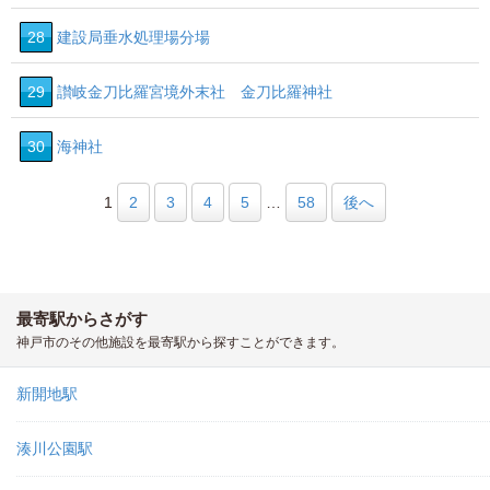
28
建設局垂水処理場分場
29
讃岐金刀比羅宮境外末社 金刀比羅神社
30
海神社
1
2
3
4
5
…
58
後へ
最寄駅からさがす
神戸市のその他施設を最寄駅から探すことができます。
新開地駅
湊川公園駅