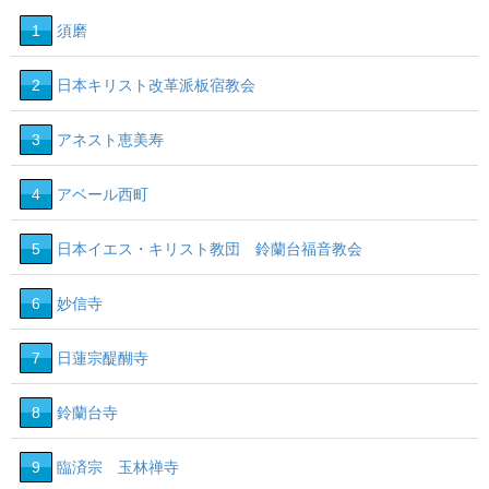
1
須磨
2
日本キリスト改革派板宿教会
3
アネスト恵美寿
4
アベール西町
5
日本イエス・キリスト教団 鈴蘭台福音教会
6
妙信寺
7
日蓮宗醍醐寺
8
鈴蘭台寺
9
臨済宗 玉林禅寺