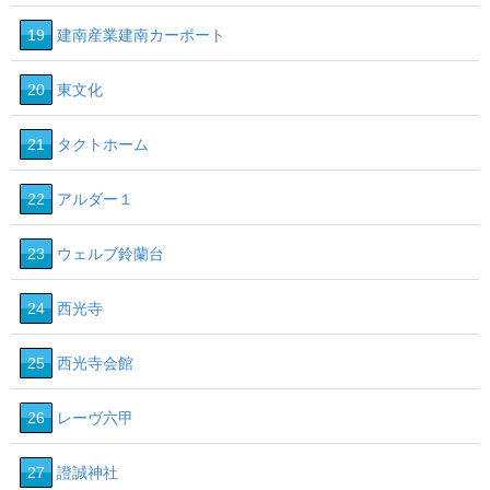
19
建南産業建南カーポート
20
東文化
21
タクトホーム
22
アルダー１
23
ウェルブ鈴蘭台
24
西光寺
25
西光寺会館
26
レーヴ六甲
27
證誠神社